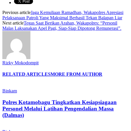
Previous article
Jaga Kemuliaan Ramadhan, Wakapolres Apresiasi
Pelaksanaan Patroli Yang Maksimal Berhasil Tekan Balapan Liar
Next article
Tegas Saat Berikan Arahan, Wakapolres: “Personil
Malas Laksanakan Apel Pagi, Siap-Siap Dipotong Remunerasi”.
Rizky Mokodompit
RELATED ARTICLES
MORE FROM AUTHOR
Binkam
Polres Kotamobagu Tingkatkan Kesiapsiagaan
Personel Melalui Latihan Pengendalian Massa
(Dalmas)