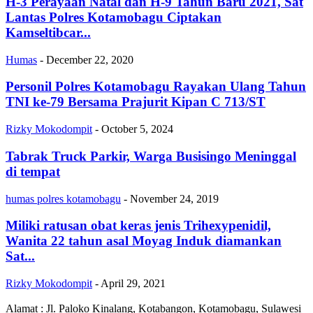
H-3 Perayaan Natal dan H-9 Tahun Baru 2021, Sat
Lantas Polres Kotamobagu Ciptakan
Kamseltibcar...
Humas
-
December 22, 2020
Personil Polres Kotamobagu Rayakan Ulang Tahun
TNI ke-79 Bersama Prajurit Kipan C 713/ST
Rizky Mokodompit
-
October 5, 2024
Tabrak Truck Parkir, Warga Busisingo Meninggal
di tempat
humas polres kotamobagu
-
November 24, 2019
Miliki ratusan obat keras jenis Trihexypenidil,
Wanita 22 tahun asal Moyag Induk diamankan
Sat...
Rizky Mokodompit
-
April 29, 2021
Alamat : Jl. Paloko Kinalang, Kotabangon, Kotamobagu, Sulawesi