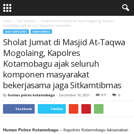
Home
Giat Kapolres
Sholat Jumat di Masjid At-Taqwa Mogolaing, Kapolres
Kotamobagu ajak seluruh komponen masyarakat...
GIAT KAPOLRES
KAMTIBMAS
Sholat Jumat di Masjid At-Taqwa
Mogolaing, Kapolres
Kotamobagu ajak seluruh
komponen masyarakat
bekerjasama jaga Sitkamtibmas
By
humas polres kotamobagu
-
December 10, 2021
971
0
Facebook
Twitter
Humas Polres Kotamobagu
– Kapolres Kotamobagu laksanakan