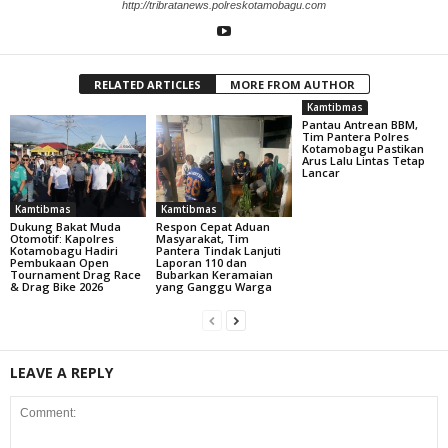
http://tribratanews.polreskotamobagu.com
RELATED ARTICLES
MORE FROM AUTHOR
Kamtibmas
Pantau Antrean BBM,
Tim Pantera Polres
Kotamobagu Pastikan
Arus Lalu Lintas Tetap
Lancar
Kamtibmas
Kamtibmas
Dukung Bakat Muda
Respon Cepat Aduan
Otomotif: Kapolres
Masyarakat, Tim
Kotamobagu Hadiri
Pantera Tindak Lanjuti
Pembukaan Open
Laporan 110 dan
Tournament Drag Race
Bubarkan Keramaian
& Drag Bike 2026
yang Ganggu Warga
LEAVE A REPLY