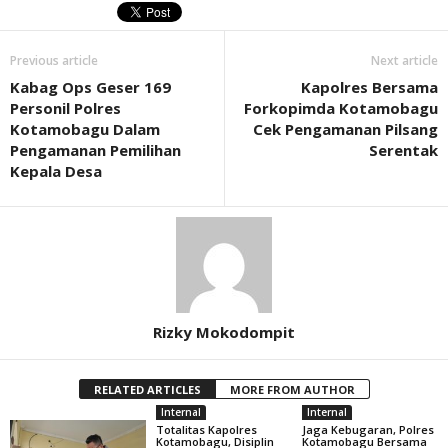
Previous article
Next article
Kabag Ops Geser 169
Kapolres Bersama
Personil Polres
Forkopimda Kotamobagu
Kotamobagu Dalam
Cek Pengamanan Pilsang
Pengamanan Pemilihan
Serentak
Kepala Desa
Rizky Mokodompit
RELATED ARTICLES
MORE FROM AUTHOR
Internal
Internal
Totalitas Kapolres
Jaga Kebugaran, Polres
Kotamobagu, Disiplin
Kotamobagu Bersama