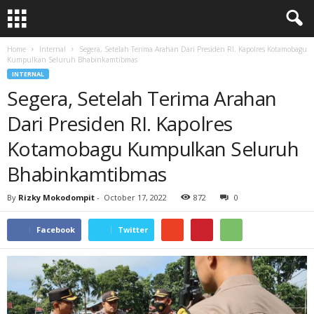
Home
Internal
Segera, Setelah Terima Arahan Dari Presiden RI. Kapolres Kotamobagu
Kumpulkan Seluruh Bhabinkamtibmas
INTERNAL
Segera, Setelah Terima Arahan
Dari Presiden RI. Kapolres
Kotamobagu Kumpulkan Seluruh
Bhabinkamtibmas
By
Rizky Mokodompit
-
October 17, 2022
872
0
Facebook
Twitter