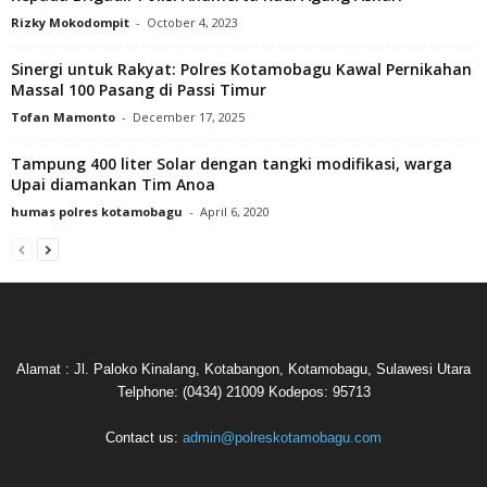
Rizky Mokodompit
-
October 4, 2023
Sinergi untuk Rakyat: Polres Kotamobagu Kawal Pernikahan
Massal 100 Pasang di Passi Timur
Tofan Mamonto
-
December 17, 2025
Tampung 400 liter Solar dengan tangki modifikasi, warga
Upai diamankan Tim Anoa
humas polres kotamobagu
-
April 6, 2020
Alamat : Jl. Paloko Kinalang, Kotabangon, Kotamobagu, Sulawesi Utara
Telphone: (0434) 21009 Kodepos: 95713
Contact us:
admin@polreskotamobagu.com