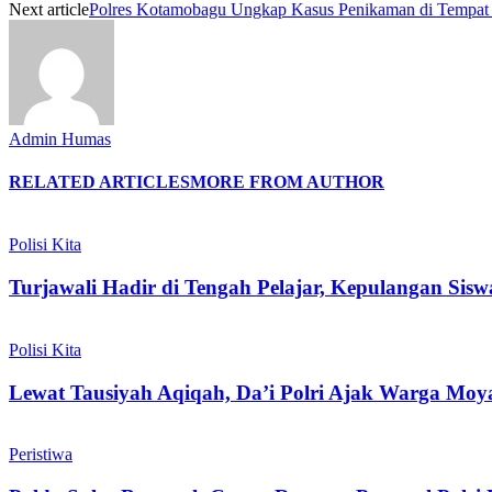
Next article
Polres Kotamobagu Ungkap Kasus Penikaman di Tempat
Admin Humas
RELATED ARTICLES
MORE FROM AUTHOR
Polisi Kita
Turjawali Hadir di Tengah Pelajar, Kepulangan Si
Polisi Kita
Lewat Tausiyah Aqiqah, Da’i Polri Ajak Warga M
Peristiwa