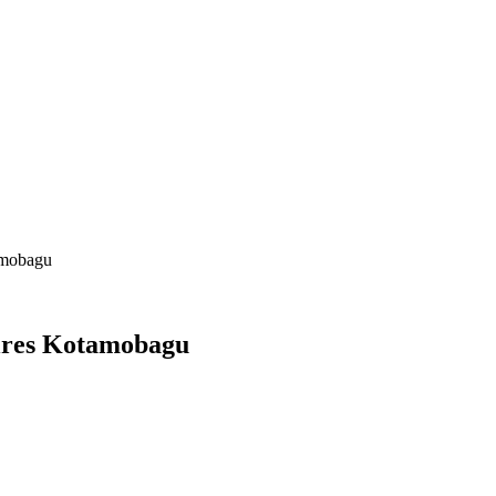
amobagu
olres Kotamobagu