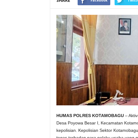
SHARE
Facebook
Twitt
HUMAS POLRES KOTAMOBAGU
– Aktiv
Desa Poyowa Besar I, Kecamatan Kotamob
kepolisian. Kepolisian Sektor Kotamoba
tegas terhadap para pelaku usaha yang m