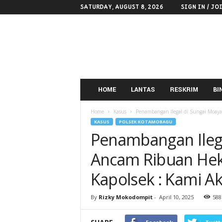
SATURDAY, AUGUST 8, 2026
SIGN IN / JO
POLRES
KOTAMOBAGU
HOME
LANTAS
RESKRIM
BI
Home
Kasus
Penambangan Ilegal di Sungai Moayat
KASUS
POLSEK KOTAMOBAGU
Penambangan Ilega
Ancam Ribuan Hekt
Kapolsek : Kami A
By
Rizky Mokodompit
-
April 10, 2025
588