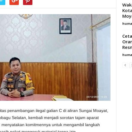
er
Waka
Kota
Moy
huma
Ceta
Oran
Res
huma
itas penambangan ilegal galian C di aliran Sungai Moayat,
agu Selatan, kembali menjadi sorotan tajam aparat
gu menyatakan komitmennya untuk mengambil langkah
asih nekat mengeruk material tanpa izin.