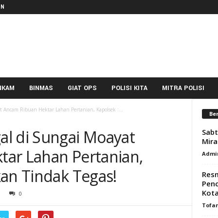
IN
NKAM
BINMAS
GIAT OPS
POLISI KITA
MITRA POLISI
 Ancam Ribuan Hektar Lahan Pertanian, Kapolsek :...
Ber
l di Sungai Moayat
Sabt
Mira
ar Lahan Pertanian,
Admi
kan Tindak Tegas!
Resm
Penc
Kot
0
Tofa