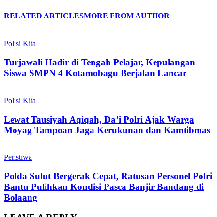
RELATED ARTICLES
MORE FROM AUTHOR
Polisi Kita
Turjawali Hadir di Tengah Pelajar, Kepulangan
Siswa SMPN 4 Kotamobagu Berjalan Lancar
Polisi Kita
Lewat Tausiyah Aqiqah, Da’i Polri Ajak Warga
Moyag Tampoan Jaga Kerukunan dan Kamtibmas
Peristiwa
Polda Sulut Bergerak Cepat, Ratusan Personel Polri
Bantu Pulihkan Kondisi Pasca Banjir Bandang di
Bolaang