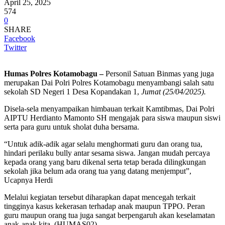
April 25, 2025
574
0
SHARE
Facebook
Twitter
Humas Polres Kotamobagu –
Personil Satuan Binmas yang juga
merupakan Dai Polri Polres Kotamobagu menyambangi salah satu
sekolah SD Negeri 1 Desa Kopandakan 1,
Jumat (25/04/2025).
Disela-sela menyampaikan himbauan terkait Kamtibmas, Dai Polri
AIPTU Herdianto Mamonto SH mengajak para siswa maupun siswi
serta para guru untuk sholat duha bersama.
“Untuk adik-adik agar selalu menghormati guru dan orang tua,
hindari perilaku bully antar sesama siswa. Jangan mudah percaya
kepada orang yang baru dikenal serta tetap berada dilingkungan
sekolah jika belum ada orang tua yang datang menjemput”,
Ucapnya Herdi
Melalui kegiatan tersebut diharapkan dapat mencegah terkait
tingginya kasus kekerasan terhadap anak maupun TPPO. Peran
guru maupun orang tua juga sangat berpengaruh akan keselamatan
anak-anak kita. (HUMAS02)