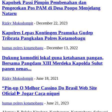
Kapolsek Passi Pimpin Pembenahan dan
Pengecekan Pos PAM di Desa Poopo Menjelang
Nataru
Rizky Mokodompit
-
December 22, 2023
Kapolres Lepas Kontingen Pramuka Gudep
Tribrata Pangkalan Polres Kotamobagu
humas polres kotamobagu
-
December 13, 2022
Dukung komoditi lokal guna ketahanan pangan,
Bersama Pangdam XIII Merdeka Kapolda Sulut
panen nenas...
Rizky Mokodompit
-
June 18, 2021
“Pin-up O Melhor Cassino Do Brasil Web Site
Oficial ᐈ Jogar Caça-níquei
humas polres kotamobagu
-
June 21, 2023