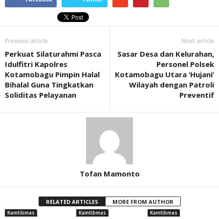
Previous article
Next article
Perkuat Silaturahmi Pasca
Sasar Desa dan Kelurahan,
Idulfitri Kapolres
Personel Polsek
Kotamobagu Pimpin Halal
Kotamobagu Utara ‘Hujani’
Bihalal Guna Tingkatkan
Wilayah dengan Patroli
Soliditas Pelayanan
Preventif
Tofan Mamonto
RELATED ARTICLES
MORE FROM AUTHOR
Kamtibmas
Kamtibmas
Kamtibmas