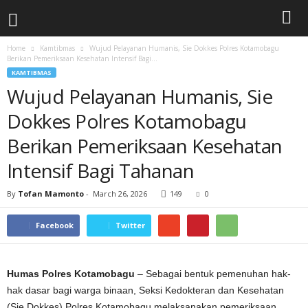
Home
Kamtibmas
Wujud Pelayanan Humanis, Sie Dokkes Polres Kotamobagu
Berikan Pemeriksaan Kesehatan Intensif Bagi...
KAMTIBMAS
Wujud Pelayanan Humanis, Sie
Dokkes Polres Kotamobagu
Berikan Pemeriksaan Kesehatan
Intensif Bagi Tahanan
By
Tofan Mamonto
-
March 26, 2026
149
0
Facebook
Twitter
Humas Polres Kotamobagu
– Sebagai bentuk pemenuhan hak-
hak dasar bagi warga binaan, Seksi Kedokteran dan Kesehatan
(Sie Dokkes) Polres Kotamobagu melaksanakan pemeriksaan