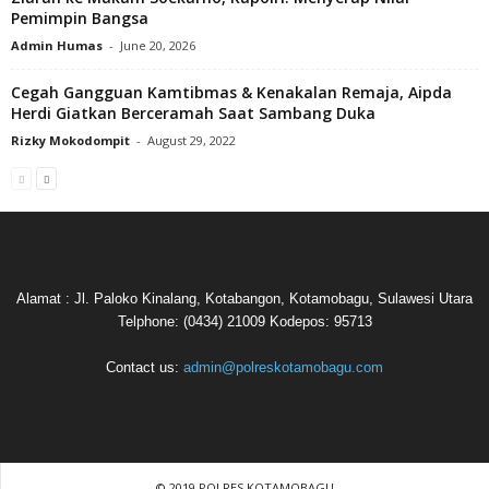
Pemimpin Bangsa
Admin Humas
-
June 20, 2026
Cegah Gangguan Kamtibmas & Kenakalan Remaja, Aipda
Herdi Giatkan Berceramah Saat Sambang Duka
Rizky Mokodompit
-
August 29, 2022
Alamat : Jl. Paloko Kinalang, Kotabangon, Kotamobagu, Sulawesi Utara
Telphone: (0434) 21009 Kodepos: 95713
Contact us:
admin@polreskotamobagu.com
© 2019 POLRES KOTAMOBAGU