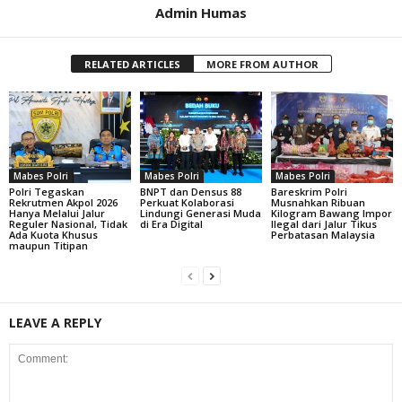
Admin Humas
RELATED ARTICLES
MORE FROM AUTHOR
Mabes Polri
Mabes Polri
Mabes Polri
Polri Tegaskan
BNPT dan Densus 88
Bareskrim Polri
Rekrutmen Akpol 2026
Perkuat Kolaborasi
Musnahkan Ribuan
Hanya Melalui Jalur
Lindungi Generasi Muda
Kilogram Bawang Impor
Reguler Nasional, Tidak
di Era Digital
Ilegal dari Jalur Tikus
Ada Kuota Khusus
Perbatasan Malaysia
maupun Titipan
LEAVE A REPLY