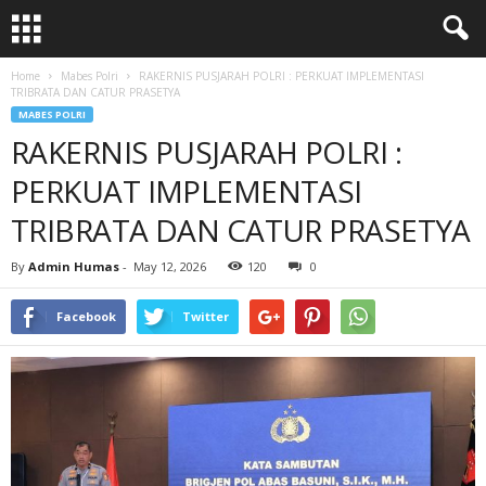
Home
Mabes Polri
RAKERNIS PUSJARAH POLRI : PERKUAT IMPLEMENTASI
TRIBRATA DAN CATUR PRASETYA
MABES POLRI
RAKERNIS PUSJARAH POLRI :
PERKUAT IMPLEMENTASI
TRIBRATA DAN CATUR PRASETYA
By
Admin Humas
-
May 12, 2026
120
0
Facebook
Twitter