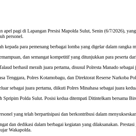
el pagi di Lapangan Presisi Mapolda Sulut, Senin (6/7/2026), yang 
ruh personel.
iah kepada para pemenang berbagai lomba yang digelar dalam rangka
kemampuan, dan semangat kompetitif yang ditunjukkan para peserta dari
berhasil meraih juara pertama, disusul Polresta Manado sebagai jua
hasa Tenggara, Polres Kotamobagu, dan Direktorat Reserse Narkoba Pol
 sebagai juara pertama, diikuti Polres Minahasa sebagai juara kedua 
Spripim Polda Sulut. Posisi kedua ditempati Ditintelkam bersama Bir
rsonel yang telah berpartisipasi dan berkontribusi dalam menyukseska
at dan dedikasi dalam berbagai kegiatan yang dilaksanakan. Prestasi y
 ujar Wakapolda.