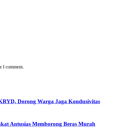
me I comment.
 KRYD, Dorong Warga Jaga Kondusivitas
akat Antusias Memborong Beras Murah