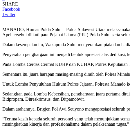
SHARE
Facebook
Twitter
MANADO, Humas Polda Sulut – Polda Sulawesi Utara melaksanakan ap
Apel tersebut diikuti para Pejabat Utama (PJU) Polda Sulut serta selu
Dalam kesempatan itu, Wakapolda Sulut menyerahkan piala dan had
Penyerahan penghargaan ini menjadi bentuk apresiasi atas dedikasi, 
Pada Lomba Cerdas Cermat KUHP dan KUHAP, Polres Kepulauan Talaud 
Sementara itu, juara harapan masing-masing diraih oleh Polres Mina
Untuk Lomba Penyuluhan Hukum Polres Jajaran, Polresta Manado keluar
Sedangkan pada Lomba Kebersihan, penghargaan juara pertama diraih 
Bidpropam, Ditreskrimsus, dan Ditpamobvit.
Dalam arahannya, Brigjen Pol Awi Setiyono mengapresiasi seluruh pe
“Terima kasih kepada seluruh personel yang telah menunjukkan semang
meningkatkan kinerja dan profesionalisme dalam pelaksanaan tugas,”