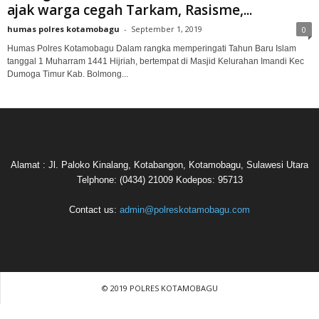
ajak warga cegah Tarkam, Rasisme,...
humas polres kotamobagu
-
September 1, 2019
0
Humas Polres Kotamobagu Dalam rangka memperingati Tahun Baru Islam
tanggal 1 Muharram 1441 Hijriah, bertempat di Masjid Kelurahan Imandi Kec
Dumoga Timur Kab. Bolmong...
Alamat : Jl. Paloko Kinalang, Kotabangon, Kotamobagu, Sulawesi Utara
Telphone: (0434) 21009 Kodepos: 95713
Contact us:
admin@polreskotamobagu.com
© 2019 POLRES KOTAMOBAGU