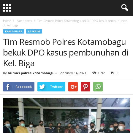
Home
Kamtibmas
Tim Resmob Polres Kotamobagu bekuk DPO kasus pembunuhan
di Kel. Biga
KAMTIBMAS
RESKRIM
Tim Resmob Polres Kotamobagu
bekuk DPO kasus pembunuhan di
Kel. Biga
By
humas polres kotamobagu
-
February 14, 2021
1592
0
Facebook
Twitter