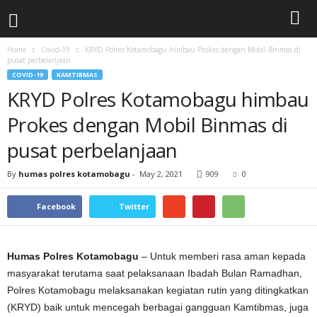
Home
Covid-19
KRYD Polres Kotamobagu himbau Prokes dengan Mobil Binmas di
pusat perbelanjaan
COVID-19
KAMTIBMAS
KRYD Polres Kotamobagu himbau
Prokes dengan Mobil Binmas di
pusat perbelanjaan
By
humas polres kotamobagu
-
May 2, 2021
909
0
Facebook
Twitter
Humas Polres Kotamobagu
– Untuk memberi rasa aman kepada
masyarakat terutama saat pelaksanaan Ibadah Bulan Ramadhan,
Polres Kotamobagu melaksanakan kegiatan rutin yang ditingkatkan
(KRYD) baik untuk mencegah berbagai gangguan Kamtibmas, juga