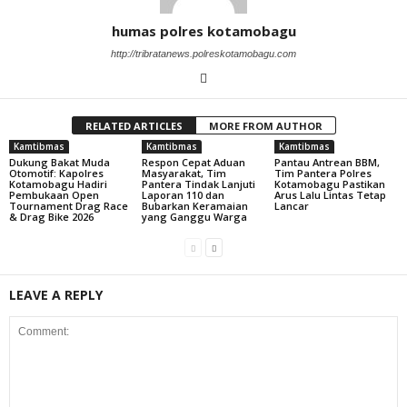
humas polres kotamobagu
http://tribratanews.polreskotamobagu.com
RELATED ARTICLES
MORE FROM AUTHOR
Kamtibmas
Kamtibmas
Kamtibmas
Dukung Bakat Muda
Respon Cepat Aduan
Pantau Antrean BBM,
Otomotif: Kapolres
Masyarakat, Tim
Tim Pantera Polres
Kotamobagu Hadiri
Pantera Tindak Lanjuti
Kotamobagu Pastikan
Pembukaan Open
Laporan 110 dan
Arus Lalu Lintas Tetap
Tournament Drag Race
Bubarkan Keramaian
Lancar
& Drag Bike 2026
yang Ganggu Warga
LEAVE A REPLY