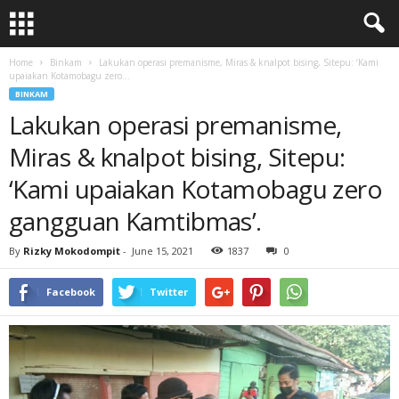
Home
Binkam
Lakukan operasi premanisme, Miras & knalpot bising, Sitepu: ‘Kami
upaiakan Kotamobagu zero...
BINKAM
Lakukan operasi premanisme,
Miras & knalpot bising, Sitepu:
‘Kami upaiakan Kotamobagu zero
gangguan Kamtibmas’.
By
Rizky Mokodompit
-
June 15, 2021
1837
0
Facebook
Twitter