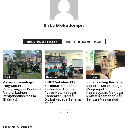
Rizky Mokodompit
RELATED ARTICLES
MORE FROM AUTHOR
Binkam
Binkam
Binkam
Polres Kotamobagu
THINK Sebelum Klik:
Jumat Keliling Perdana
Tingkatkan
Bertindak Sebelum
Kapolres Kotamobagu:
Kesiapsiagaan Personel
Terlambat: Humas
Menjemput
Melalui Latihan
Polres Kotamobagu
Kepercayaan, Menjaga
Pengendalian Massa
Tanamkan Literasi
Nikmat Keamanan dari
(Dalmas)
Digital kepada Generasi
Tengah Masyarakat
Muda
LEAVE A REPLY