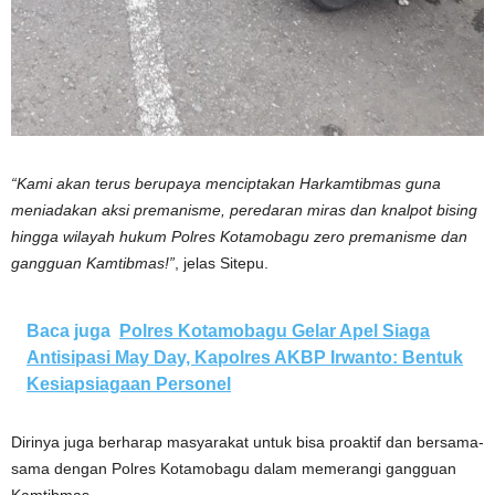
“Kami akan terus berupaya menciptakan Harkamtibmas guna
meniadakan aksi premanisme, peredaran miras dan knalpot bising
hingga wilayah hukum Polres Kotamobagu zero premanisme dan
gangguan Kamtibmas!”
, jelas Sitepu.
Baca juga
Polres Kotamobagu Gelar Apel Siaga
Antisipasi May Day, Kapolres AKBP Irwanto: Bentuk
Kesiapsiagaan Personel
Dirinya juga berharap masyarakat untuk bisa proaktif dan bersama-
sama dengan Polres Kotamobagu dalam memerangi gangguan
Kamtibmas.