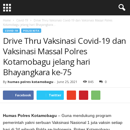
Home
Covid-19
Drive Thru Vaksinasi Covid-19 dan Vaksinasi Massal Polres
Kotamobagu jelang hari Bhayangkara...
COVID-19
POLISI KITA
Drive Thru Vaksinasi Covid-19 dan
Vaksinasi Massal Polres
Kotamobagu jelang hari
Bhayangkara ke-75
By
humas polres kotamobagu
-
June 25, 2021
845
0
Facebook
Twitter
Humas Polres Kotamobagu
– Guna mendukung program
pemerintah yakni serbuan Vaksinasi Nasional 1 juta vaksin setiap
hari di 34 wilayah Polda se-Indonesia, Polres Kotamobagu