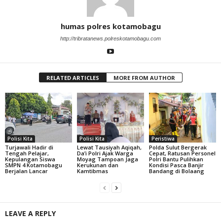
humas polres kotamobagu
http://tribratanews.polreskotamobagu.com
RELATED ARTICLES
MORE FROM AUTHOR
Polisi Kita
Polisi Kita
Peristiwa
Turjawali Hadir di
Lewat Tausiyah Aqiqah,
Polda Sulut Bergerak
Tengah Pelajar,
Da’i Polri Ajak Warga
Cepat, Ratusan Personel
Kepulangan Siswa
Moyag Tampoan Jaga
Polri Bantu Pulihkan
SMPN 4 Kotamobagu
Kerukunan dan
Kondisi Pasca Banjir
Berjalan Lancar
Kamtibmas
Bandang di Bolaang
LEAVE A REPLY