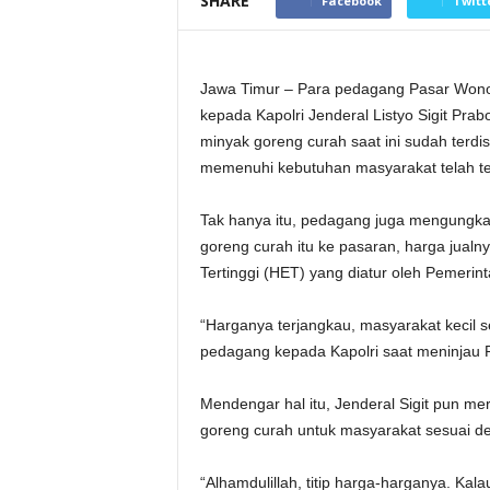
SHARE
Facebook
Twitt
Jawa Timur – Para pedagang Pasar Wono
kepada Kapolri Jenderal Listyo Sigit Prab
minyak goreng curah saat ini sudah terdi
memenuhi kebutuhan masyarakat telah te
Tak hanya itu, pedagang juga mengungka
goreng curah itu ke pasaran, harga jualn
Tertinggi (HET) yang diatur oleh Pemerint
“Harganya terjangkau, masyarakat kecil se
pedagang kepada Kapolri saat meninjau 
Mendengar hal itu, Jenderal Sigit pun m
goreng curah untuk masyarakat sesuai d
“Alhamdulillah, titip harga-harganya. Kala