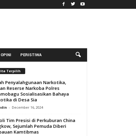
OPINI
PERISTIWA
ita Terpilih
h Penyalahgunaan Narkotika,
an Reserse Narkoba Polres
mobagu Sosialisasikan Bahaya
otika di Desa Sia
udin
-
December 16, 2024
oli Tim Presisi di Perkuburan China
gkow, Sejumlah Pemuda Diberi
bauan Kamtibmas