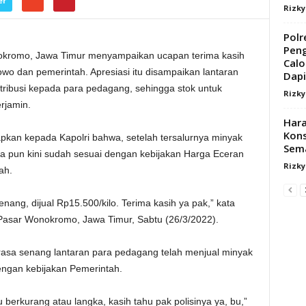
er
Rizk
Pol
Pen
kromo, Jawa Timur menyampaikan ucapan terima kasih
Cal
owo dan pemerintah. Apresiasi itu disampaikan lantaran
Dapil
stribusi kepada para pedagang, sehingga stok untuk
Rizk
rjamin.
Hara
Kons
pkan kepada Kapolri bahwa, setelah tersalurnya minyak
Sema
ya pun kini sudah sesuai dengan kebijakan Harga Eceran
Rizk
ah.
nang, dijual Rp15.500/kilo. Terima kasih ya pak,” kata
Pasar Wonokromo, Jawa Timur, Sabtu (26/3/2022).
erasa senang lantaran para pedagang telah menjual minyak
engan kebijakan Pemerintah.
u berkurang atau langka, kasih tahu pak polisinya ya, bu,”