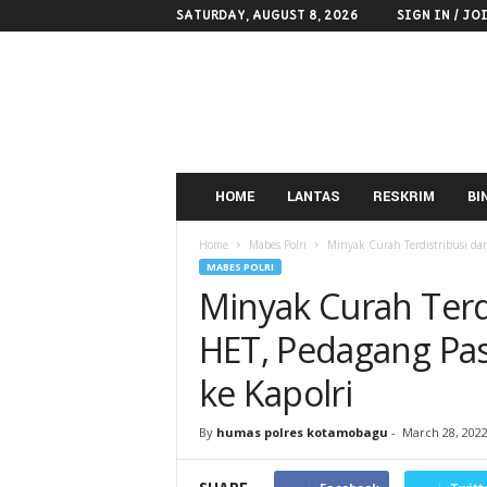
SATURDAY, AUGUST 8, 2026
SIGN IN / JO
POLRES
KOTAMOBAGU
HOME
LANTAS
RESKRIM
BI
Home
Mabes Polri
Minyak Curah Terdistribusi dan
MABES POLRI
Minyak Curah Terd
HET, Pedagang Pas
ke Kapolri
By
humas polres kotamobagu
-
March 28, 202