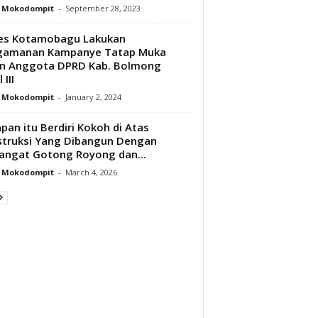
y Mokodompit
-
September 28, 2023
res Kotamobagu Lakukan
gamanan Kampanye Tatap Muka
on Anggota DPRD Kab. Bolmong
 III
y Mokodompit
-
January 2, 2024
pan itu Berdiri Kokoh di Atas
truksi Yang Dibangun Dengan
ngat Gotong Royong dan...
y Mokodompit
-
March 4, 2026