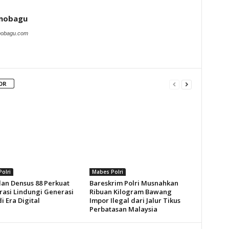
amobagu
amobagu.com
OR
olri
Mabes Polri
an Densus 88 Perkuat
Bareskrim Polri Musnahkan
rasi Lindungi Generasi
Ribuan Kilogram Bawang
 Era Digital
Impor Ilegal dari Jalur Tikus
Perbatasan Malaysia