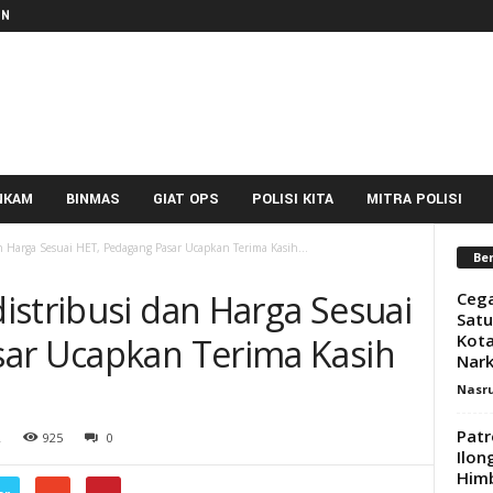
IN
NKAM
BINMAS
GIAT OPS
POLISI KITA
MITRA POLISI
 Harga Sesuai HET, Pedagang Pasar Ucapkan Terima Kasih...
Ber
istribusi dan Harga Sesuai
Cega
Satu
Kota
ar Ucapkan Terima Kasih
Nark
Nasr
Patr
2
925
0
Ilon
Him