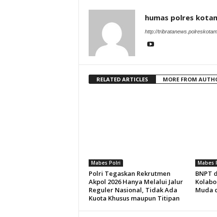
humas polres kot
http://tribratanews.polreskot
RELATED ARTICLES
MORE FROM AUTH
Mabes Polri
Mabes P
Polri Tegaskan Rekrutmen
BNPT d
Akpol 2026 Hanya Melalui Jalur
Kolabo
Reguler Nasional, Tidak Ada
Muda di
Kuota Khusus maupun Titipan