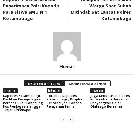
Penerimaan Polri Kepada
Warga Saat Subuh
Para Siswa SMU N 1
Ditindak Sat Lantas Polres
Kotamobagu
Kotamobagu
Humas
RELATED ARTICLES
MORE FROM AUTHOR
Internal
Internal
Internal
Kapolres Kotamobagu
Totalitas Kapolres
Jaga Kebugaran, Polres
Pastikan Kesiapsiagaan
Kotamobagu, Disiplin
Kotamobagu Bersama
Personel, Cek Langsung
Personel Jadi Fondasi
Bhayangkari Gelar
Pos Penjagaan hingga
Pelayanan Prima
Olahraga Bersama
Tinjau Primkopol