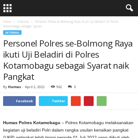
Home
Internal
Personel Polres se-Bolmong Raya ikuti Uji Beladiri di Polres
Kotamobagu sebagai Syarat...
INTERNAL
Personel Polres se-Bolmong Raya
ikuti Uji Beladiri di Polres
Kotamobagu sebagai Syarat naik
Pangkat
By
Humas
-
April 2, 2022
962
0
Facebook
Twitter
Humas Polres Kotamobagu
– Polres Kotamobagu melaksanakan
kegiatan uji beladiri Polri dalam rangka usulan kenaikan pangkat
(UKP) setingkat lebih tinggi periode 01 Juli 2022 yang diikuti oleh