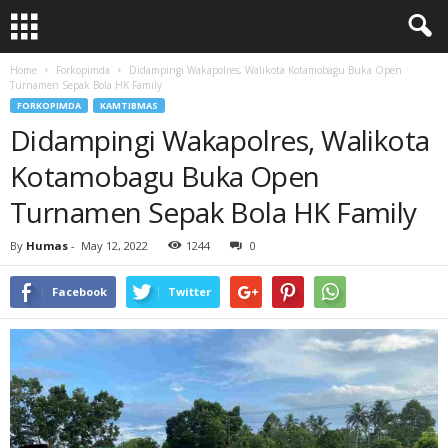
Home
Forkopimda
Didampingi Wakapolres, Walikota Kotamobagu Buka Open
Turnamen Sepak Bola HK Family
FORKOPIMDA
KAMTIBMAS
Didampingi Wakapolres, Walikota
Kotamobagu Buka Open
Turnamen Sepak Bola HK Family
By
Humas
-
May 12, 2022
1244
0
Facebook
Twitter