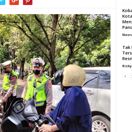
er
Koba
Kot
Meng
Panc
Nasr
Tak 
Ters
Res
Rizk