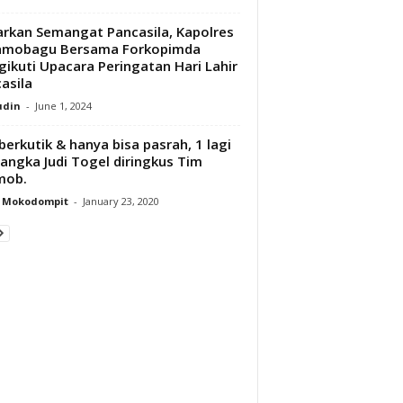
rkan Semangat Pancasila, Kapolres
amobagu Bersama Forkopimda
ikuti Upacara Peringatan Hari Lahir
asila
udin
-
June 1, 2024
berkutik & hanya bisa pasrah, 1 lagi
angka Judi Togel diringkus Tim
mob.
y Mokodompit
-
January 23, 2020