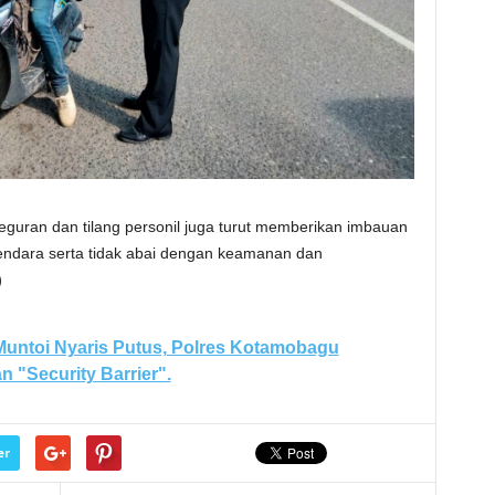
eguran dan tilang personil juga turut memberikan imbauan
endara serta tidak abai dengan keamanan dan
)
Muntoi Nyaris Putus, Polres Kotamobagu
 "Security Barrier".
er