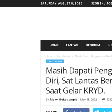
SATURDAY, AUGUST 8, 2026
SIGN IN / JO
POLRES
KOTAMOBAGU
HOME
LANTAS
RESKRIM
BI
Home
Lalu Lintas
Masih Dapati Pengendara Abai Ke
LALU LINTAS
Masih Dapati Pen
Diri, Sat Lantas Be
Saat Gelar KRYD.
By
Rizky Mokodompit
-
May 18, 2022
123