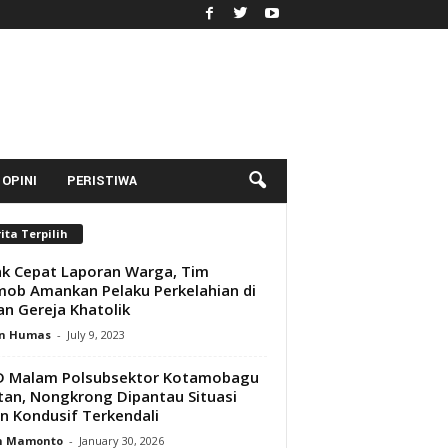
OPINI
PERISTIWA
ita Terpilih
k Cepat Laporan Warga, Tim
ob Amankan Pelaku Perkelahian di
n Gereja Khatolik
n Humas
-
July 9, 2023
D Malam Polsubsektor Kotamobagu
tan, Nongkrong Dipantau Situasi
 Kondusif Terkendali
n Mamonto
-
January 30, 2026