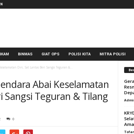
IN
NKAM
BINMAS
GIAT OPS
POLISI KITA
MITRA POLISI
selamatan Diri, Sat Lantas Beri Sangsi Teguran &...
Ber
gendara Abai Keselamatan
Gera
Resm
Depa
ri Sangsi Teguran & Tilang
Admi
KRY
Sela
2
0
Aman
Tofa