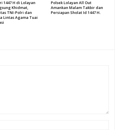
tri 1447 H di Lolayan
Polsek Lolayan All Out
gsung Khidmat,
Amankan Malam Takbir dan
tas TNI-Polri dan
Persiapan Sholat Id 1447 H.
 Lintas Agama Tuai
asi