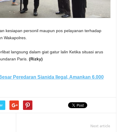
an kesiapan personil maupun pos pelayanan terhadap
an Wakapolres.
libat langsung dalam giat gatur lalin Ketika situasi arus
Bundaran Paris.
(Rizky)
Besar Peredaran Sianida Ilegal, Amankan 6.000
er
Next article