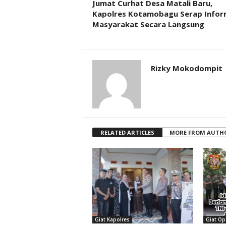
Jumat Curhat Desa Matali Baru,
Kapolres Kotamobagu Serap Infor
Masyarakat Secara Langsung
Rizky Mokodompit
RELATED ARTICLES
MORE FROM AUTH
Giat Kapolres
Giat Op