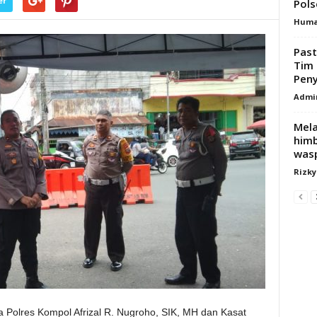
er
Polse
Hum
Past
Tim 
Peny
Admi
Mela
himb
wasp
Rizk
 Polres Kompol Afrizal R. Nugroho, SIK, MH dan Kasat