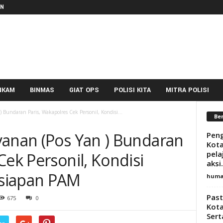
IN
NKAM
BINMAS
GIAT OPS
POLISI KITA
MITRA POLISI
 Bundaran Paris, Wakapolres Cek Personil, Kondisi...
Ber
yanan (Pos Yan ) Bundaran
Peng
Kota
pela
Cek Personil, Kondisi
aksi.
siapan PAM
huma
Past
675
0
Kot
Sert