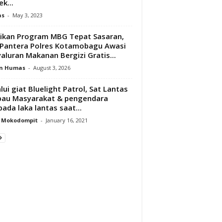
k...
as
-
May 3, 2023
ikan Program MBG Tepat Sasaran,
Pantera Polres Kotamobagu Awasi
aluran Makanan Bergizi Gratis...
n Humas
-
August 3, 2026
lui giat Bluelight Patrol, Sat Lantas
au Masyarakat & pengendara
ada laka lantas saat...
y Mokodompit
-
January 16, 2021