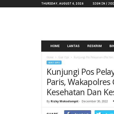
THURSDAY, AUGUST 6, 2026
SIGN IN / JO
POLRES
KOTAMOBAGU
HOME
LANTAS
RESKRIM
BI
Home
Giat Ops
Kunjungi Pos Pelayanan (Pos Yan )
GIAT OPS
Kunjungi Pos Pela
Paris, Wakapolres 
Kesehatan Dan Ke
By
Rizky Mokodompit
-
December 30, 2022