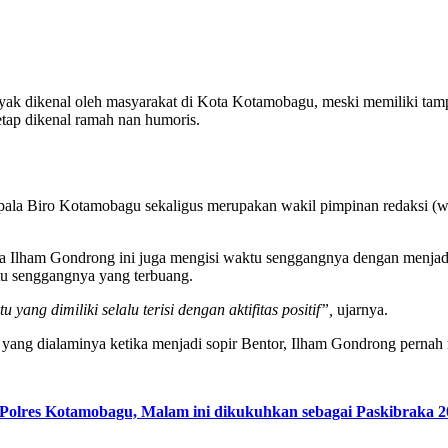
nyak dikenal oleh masyarakat di Kota Kotamobagu, meski memiliki tam
tap dikenal ramah nan humoris.
Kepala Biro Kotamobagu sekaligus merupakan wakil pimpinan redaksi 
sapa Ilham Gondrong ini juga mengisi waktu senggangnya dengan menja
ktu senggangnya yang terbuang.
ang dimiliki selalu terisi dengan aktifitas positif”,
ujarnya.
u yang dialaminya ketika menjadi sopir Bentor, Ilham Gondrong perna
lres Kotamobagu, Malam ini dikukuhkan sebagai Paskibraka 2