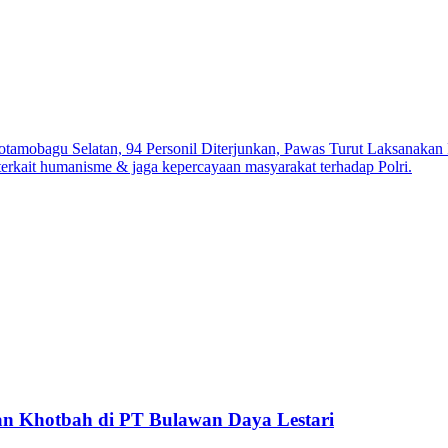
amobagu Selatan, 94 Personil Diterjunkan, Pawas Turut Laksanakan P
erkait humanisme & jaga kepercayaan masyarakat terhadap Polri.
an Khotbah di PT Bulawan Daya Lestari