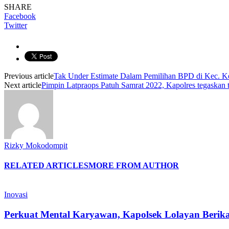
SHARE
Facebook
Twitter
Previous article
Tak Under Estimate Dalam Pemilihan BPD di Kec. Kot
Next article
Pimpin Latpraops Patuh Samrat 2022, Kapolres tegaskan t
Rizky Mokodompit
RELATED ARTICLES
MORE FROM AUTHOR
Inovasi
Perkuat Mental Karyawan, Kapolsek Lolayan Berik