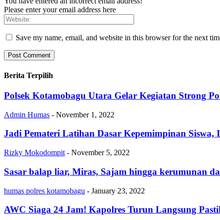
You have entered an incorrect email address!
Please enter your email address here
Save my name, email, and website in this browser for the next ti
Berita Terpilih
Polsek Kotamobagu Utara Gelar Kegiatan Strong Po
Admin Humas
-
November 1, 2022
Jadi Pemateri Latihan Dasar Kepemimpinan Siswa
Rizky Mokodompit
-
November 5, 2022
Sasar balap liar, Miras, Sajam hingga kerumunan 
humas polres kotamobagu
-
January 23, 2022
AWC Siaga 24 Jam! Kapolres Turun Langsung Past