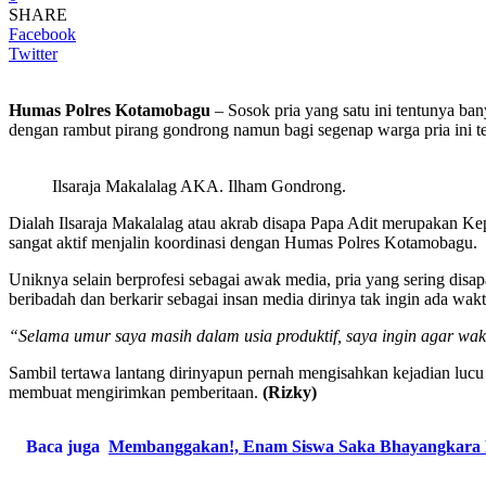
SHARE
Facebook
Twitter
Humas Polres Kotamobagu
– Sosok pria yang satu ini tentunya ba
dengan rambut pirang gondrong namun bagi segenap warga pria ini te
Ilsaraja Makalalag AKA. Ilham Gondrong.
Dialah Ilsaraja Makalalag atau akrab disapa Papa Adit merupakan 
sangat aktif menjalin koordinasi dengan Humas Polres Kotamobagu.
Uniknya selain berprofesi sebagai awak media, pria yang sering di
beribadah dan berkarir sebagai insan media dirinya tak ingin ada wa
“Selama umur saya masih dalam usia produktif, saya ingin agar waktu y
Sambil tertawa lantang dirinyapun pernah mengisahkan kejadian luc
membuat mengirimkan pemberitaan.
(Rizky)
Baca juga
Membanggakan!, Enam Siswa Saka Bhayangkara Po