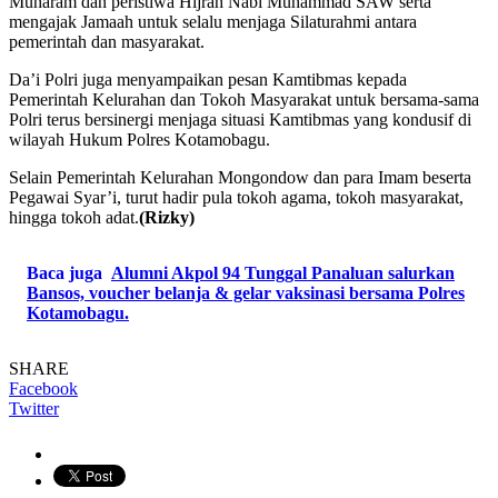
Muharam dan peristiwa Hijrah Nabi Muhammad SAW serta
mengajak Jamaah untuk selalu menjaga Silaturahmi antara
pemerintah dan masyarakat.
Da’i Polri juga menyampaikan pesan Kamtibmas kepada
Pemerintah Kelurahan dan Tokoh Masyarakat untuk bersama-sama
Polri terus bersinergi menjaga situasi Kamtibmas yang kondusif di
wilayah Hukum Polres Kotamobagu.
Selain Pemerintah Kelurahan Mongondow dan para Imam beserta
Pegawai Syar’i, turut hadir pula tokoh agama, tokoh masyarakat,
hingga tokoh adat.
(Rizky)
Baca juga
Alumni Akpol 94 Tunggal Panaluan salurkan
Bansos, voucher belanja & gelar vaksinasi bersama Polres
Kotamobagu.
SHARE
Facebook
Twitter