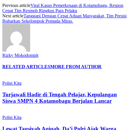
Previous article
Viral Kasus Pemerkosaan di Kotamobagu, Respon
Cepat Tim Resmob Ringkus Para Pelaku
Next article
Tanggapi Dengan Cepat Aduan Masyarakat, Tim Presisi
Bubarkan Sekelompok Pemuda Miras.
Rizky Mokodompit
RELATED ARTICLES
MORE FROM AUTHOR
Polisi Kita
Turjawali Hadir di Tengah Pelajar, Kepulangan
Siswa SMPN 4 Kotamobagu Berjalan Lancar
Polisi Kita
Lewat Tausiyah Aqiqah, Da’i Polri Ajak Warga