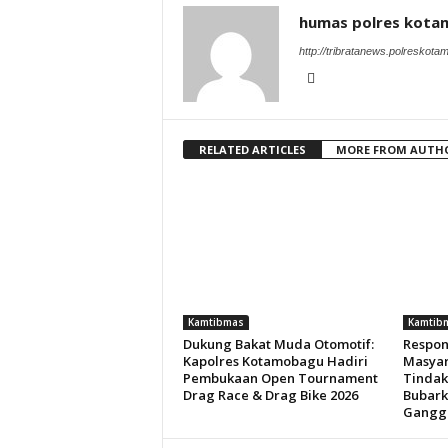
humas polres kot
http://tribratanews.polreskot
RELATED ARTICLES
MORE FROM AUTH
Kamtibmas
Kamtib
Dukung Bakat Muda Otomotif:
Respon
Kapolres Kotamobagu Hadiri
Masyar
Pembukaan Open Tournament
Tindak
Drag Race & Drag Bike 2026
Bubark
Gangg