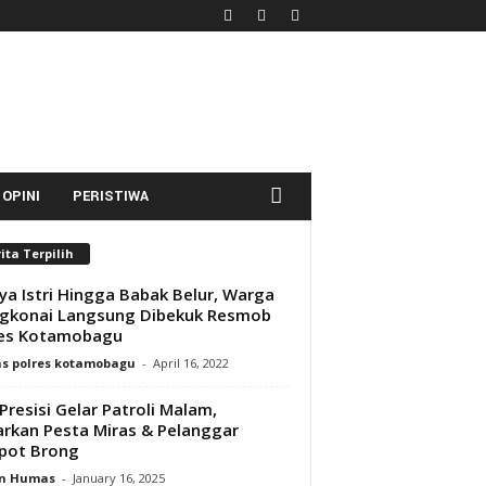
OPINI
PERISTIWA
ita Terpilih
ya Istri Hingga Babak Belur, Warga
gkonai Langsung Dibekuk Resmob
res Kotamobagu
s polres kotamobagu
-
April 16, 2022
Presisi Gelar Patroli Malam,
rkan Pesta Miras & Pelanggar
pot Brong
n Humas
-
January 16, 2025