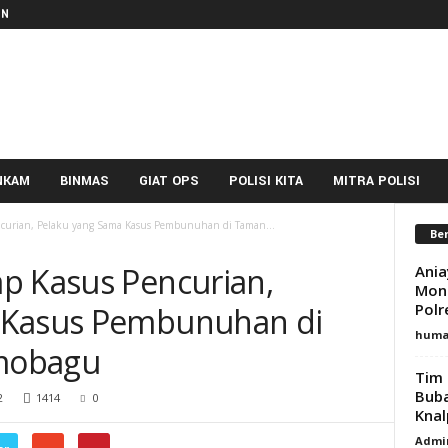
IN
NKAM
BINMAS
GIAT OPS
POLISI KITA
MITRA POLISI
curian, Pelaku yang Sama Kasus Pembunuhan di Taman...
Ber
p Kasus Pencurian,
Ania
Mon
Pol
 Kasus Pembunuhan di
huma
mobagu
Tim 
Buba
2
1414
0
Knal
Admi