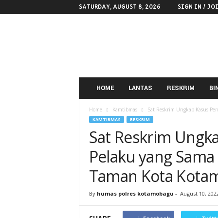
SATURDAY, AUGUST 8, 2026
SIGN IN / JO
POLRES
KOTAMOBAGU
HOME
LANTAS
RESKRIM
BI
Home
Kamtibmas
Sat Reskrim Ungkap Kasus Pen
KAMTIBMAS
RESKRIM
Sat Reskrim Ungka
Pelaku yang Sama
Taman Kota Kota
By
humas polres kotamobagu
-
August 10, 202