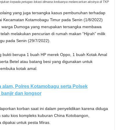
jukan kepada petugas lokasi dimana keduanya melancarkan aksinya di TKP
golaing yang juga tersangka kasus pembunuhan terhadap
pai Kecamatan Kotamobagu Timur pada Senin (1/8/2022)
 (21) warga Dumoga yang merupakan tersangka membawa
lah melakukan pencurian di rumah makan “Hijrah” milik
gu pada Senin (29/7/2022).
ng bukti berupa 1 buah HP merek Oppo, 1 buah Kotak Amal
erta Betel atau batang besi yang digunakan untuk
membuka kotak amal.
 alam, Polres Kotamobagu serta Polsek
 banjir dan longsor
aporkan korban saat ini dalam penyelidikan karena diduga
ah satu kios kompleks kuburan China Kotobangon,
dipakai untuk pesta Miras.