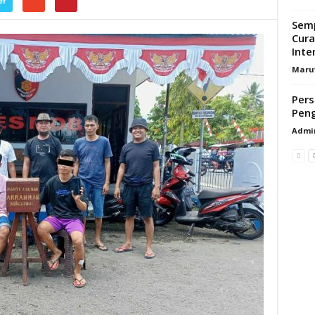
er
Semp
Cura
Inte
Maru
Pers
Pen
Admi