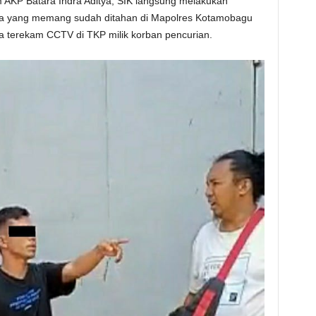
 AKP Batara Indra Aditya, SIK langsung melakukan
a yang memang sudah ditahan di Mapolres Kotamobagu
a terekam CCTV di TKP milik korban pencurian.