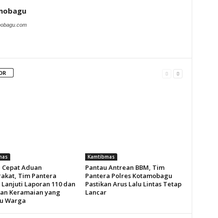
amobagu
amobagu.com
OR
mas
Kamtibmas
 Cepat Aduan
Pantau Antrean BBM, Tim
akat, Tim Pantera
Pantera Polres Kotamobagu
 Lanjuti Laporan 110 dan
Pastikan Arus Lalu Lintas Tetap
an Keramaian yang
Lancar
u Warga