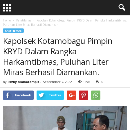
Home
Kamtibmas
Kapolsek Kotamobagu Pimpin KRYD Dalam Rangka Harkamtibmas,
Puluhan Liter Miras Berhasil Diamankan.
KAMTIBMAS
Kapolsek Kotamobagu Pimpin
KRYD Dalam Rangka
Harkamtibmas, Puluhan Liter
Miras Berhasil Diamankan.
By
Rizky Mokodompit
-
September 7, 2022
1196
0
Facebook
Twitter