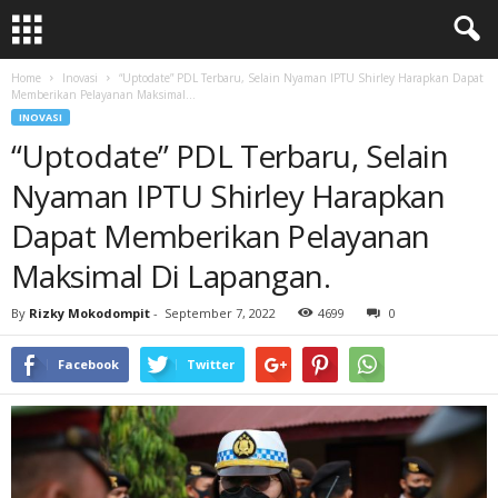
Home
Inovasi
“Uptodate” PDL Terbaru, Selain Nyaman IPTU Shirley Harapkan Dapat
Memberikan Pelayanan Maksimal...
INOVASI
“Uptodate” PDL Terbaru, Selain
Nyaman IPTU Shirley Harapkan
Dapat Memberikan Pelayanan
Maksimal Di Lapangan.
By
Rizky Mokodompit
-
September 7, 2022
4699
0
Facebook
Twitter