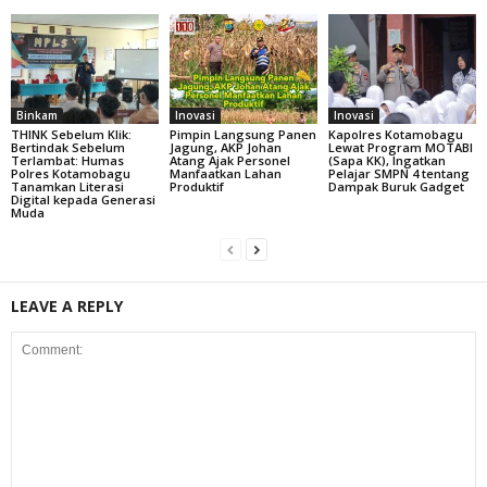
Binkam
Inovasi
Inovasi
THINK Sebelum Klik:
Pimpin Langsung Panen
Kapolres Kotamobagu
Bertindak Sebelum
Jagung, AKP Johan
Lewat Program MOTABI
Terlambat: Humas
Atang Ajak Personel
(Sapa KK), Ingatkan
Polres Kotamobagu
Manfaatkan Lahan
Pelajar SMPN 4 tentang
Tanamkan Literasi
Produktif
Dampak Buruk Gadget
Digital kepada Generasi
Muda
LEAVE A REPLY