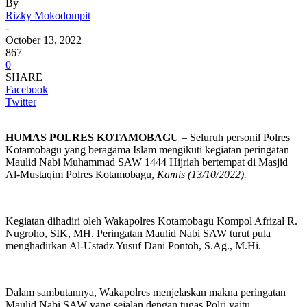
By
Rizky Mokodompit
-
October 13, 2022
867
0
SHARE
Facebook
Twitter
HUMAS POLRES KOTAMOBAGU
– Seluruh personil Polres
Kotamobagu yang beragama Islam mengikuti kegiatan peringatan
Maulid Nabi Muhammad SAW 1444 Hijriah bertempat di Masjid
Al-Mustaqim Polres Kotamobagu,
Kamis (13/10/2022).
Kegiatan dihadiri oleh Wakapolres Kotamobagu Kompol Afrizal R.
Nugroho, SIK, MH. Peringatan Maulid Nabi SAW turut pula
menghadirkan Al-Ustadz Yusuf Dani Pontoh, S.Ag., M.Hi.
Dalam sambutannya, Wakapolres menjelaskan makna peringatan
Maulid Nabi SAW yang sejalan dengan tugas Polri yaitu