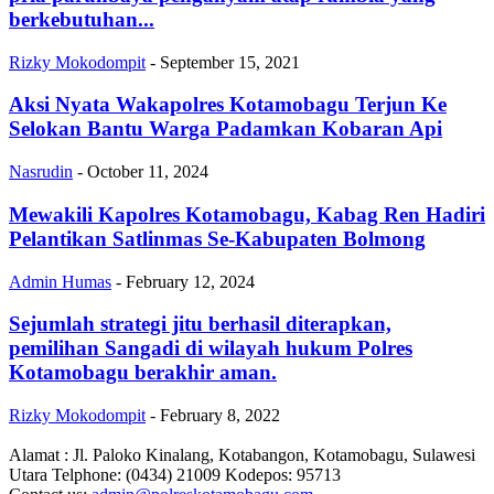
berkebutuhan...
Rizky Mokodompit
-
September 15, 2021
Aksi Nyata Wakapolres Kotamobagu Terjun Ke
Selokan Bantu Warga Padamkan Kobaran Api
Nasrudin
-
October 11, 2024
Mewakili Kapolres Kotamobagu, Kabag Ren Hadiri
Pelantikan Satlinmas Se-Kabupaten Bolmong
Admin Humas
-
February 12, 2024
Sejumlah strategi jitu berhasil diterapkan,
pemilihan Sangadi di wilayah hukum Polres
Kotamobagu berakhir aman.
Rizky Mokodompit
-
February 8, 2022
Alamat : Jl. Paloko Kinalang, Kotabangon, Kotamobagu, Sulawesi
Utara Telphone: (0434) 21009 Kodepos: 95713