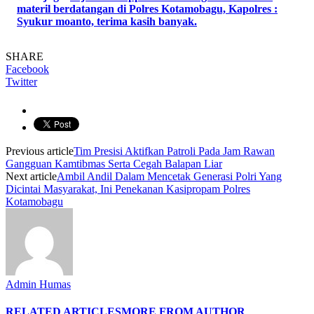
materil berdatangan di Polres Kotamobagu, Kapolres :
Syukur moanto, terima kasih banyak.
SHARE
Facebook
Twitter
Previous article
Tim Presisi Aktifkan Patroli Pada Jam Rawan
Gangguan Kamtibmas Serta Cegah Balapan Liar
Next article
Ambil Andil Dalam Mencetak Generasi Polri Yang
Dicintai Masyarakat, Ini Penekanan Kasipropam Polres
Kotamobagu
Admin Humas
RELATED ARTICLES
MORE FROM AUTHOR