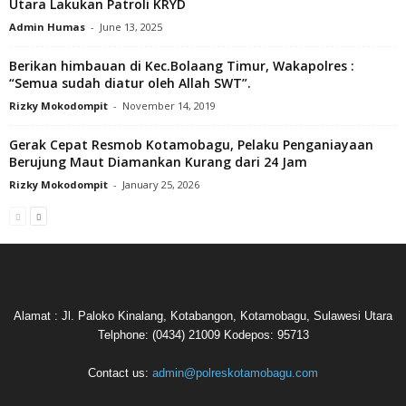
Utara Lakukan Patroli KRYD
Admin Humas
-
June 13, 2025
Berikan himbauan di Kec.Bolaang Timur, Wakapolres :
“Semua sudah diatur oleh Allah SWT”.
Rizky Mokodompit
-
November 14, 2019
Gerak Cepat Resmob Kotamobagu, Pelaku Penganiayaan
Berujung Maut Diamankan Kurang dari 24 Jam
Rizky Mokodompit
-
January 25, 2026
Alamat : Jl. Paloko Kinalang, Kotabangon, Kotamobagu, Sulawesi Utara
Telphone: (0434) 21009 Kodepos: 95713
Contact us:
admin@polreskotamobagu.com