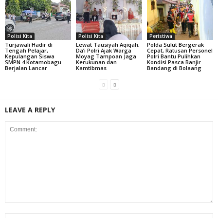
Polisi Kita
Polisi Kita
Peristiwa
Turjawali Hadir di
Lewat Tausiyah Aqiqah,
Polda Sulut Bergerak
Tengah Pelajar,
Da’i Polri Ajak Warga
Cepat, Ratusan Personel
Kepulangan Siswa
Moyag Tampoan Jaga
Polri Bantu Pulihkan
SMPN 4 Kotamobagu
Kerukunan dan
Kondisi Pasca Banjir
Berjalan Lancar
Kamtibmas
Bandang di Bolaang
LEAVE A REPLY