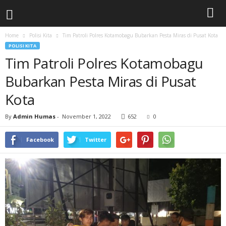
Home
Polisi Kita
Tim Patroli Polres Kotamobagu Bubarkan Pesta Miras di Pusat Kota
POLISI KITA
Tim Patroli Polres Kotamobagu
Bubarkan Pesta Miras di Pusat
Kota
By
Admin Humas
-
November 1, 2022
652
0
Facebook
Twitter