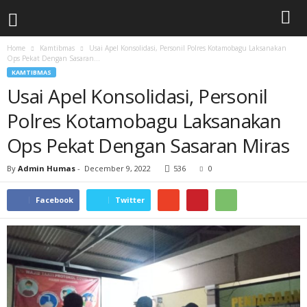
Home
Kamtibmas
Usai Apel Konsolidasi, Personil Polres Kotamobagu Laksanakan
Ops Pekat Dengan Sasaran...
KAMTIBMAS
Usai Apel Konsolidasi, Personil
Polres Kotamobagu Laksanakan
Ops Pekat Dengan Sasaran Miras
By
Admin Humas
-
December 9, 2022
536
0
Facebook
Twitter