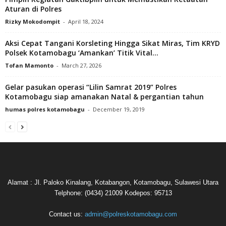
Aturan di Polres
Rizky Mokodompit
-
April 18, 2024
Aksi Cepat Tangani Korsleting Hingga Sikat Miras, Tim KRYD
Polsek Kotamobagu ‘Amankan’ Titik Vital...
Tofan Mamonto
-
March 27, 2026
Gelar pasukan operasi “Lilin Samrat 2019” Polres
Kotamobagu siap amanakan Natal & pergantian tahun
humas polres kotamobagu
-
December 19, 2019
Alamat : Jl. Paloko Kinalang, Kotabangon, Kotamobagu, Sulawesi Utara
Telphone: (0434) 21009 Kodepos: 95713
Contact us:
admin@polreskotamobagu.com