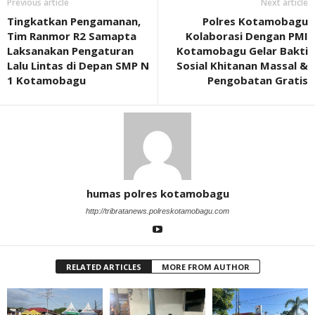
Previous article
Next article
Tingkatkan Pengamanan,
Polres Kotamobagu
Tim Ranmor R2 Samapta
Kolaborasi Dengan PMI
Laksanakan Pengaturan
Kotamobagu Gelar Bakti
Lalu Lintas di Depan SMP N
Sosial Khitanan Massal &
1 Kotamobagu
Pengobatan Gratis
humas polres kotamobagu
http://tribratanews.polreskotamobagu.com
RELATED ARTICLES
MORE FROM AUTHOR