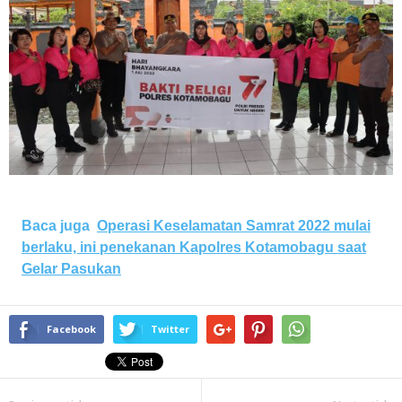
Baca juga
Operasi Keselamatan Samrat 2022 mulai
berlaku, ini penekanan Kapolres Kotamobagu saat
Gelar Pasukan
Facebook
Twitter