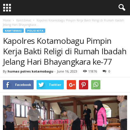
Home
Kamtibmas
Kapolres Kotamobagu Pimpin Kerja Bakti Religi di Rumah Ibadah
Jelang Hari Bhayangkara...
KAMTIBMAS
POLISI KITA
Kapolres Kotamobagu Pimpin
Kerja Bakti Religi di Rumah Ibadah
Jelang Hari Bhayangkara ke-77
By
humas polres kotamobagu
-
June 16, 2023
11876
0
Facebook
Twitter