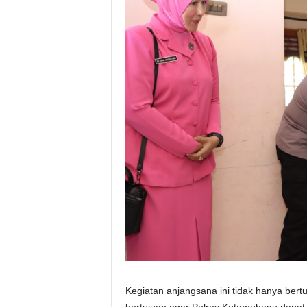
Kegiatan anjangsana ini tidak hanya bert
bertujuan agar Polres Kotamobagu dapat 