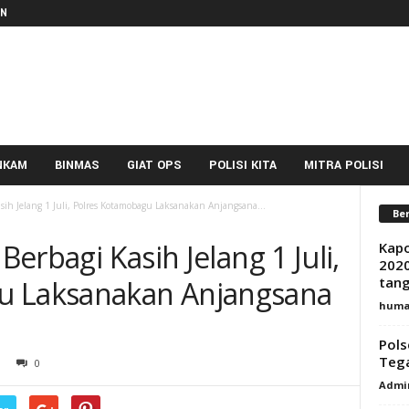
IN
NKAM
BINMAS
GIAT OPS
POLISI KITA
MITRA POLISI
asih Jelang 1 Juli, Polres Kotamobagu Laksanakan Anjangsana...
Ber
 Berbagi Kasih Jelang 1 Juli,
Kapo
2020
tang
u Laksanakan Anjangsana
huma
Pols
Teg
0
Admi