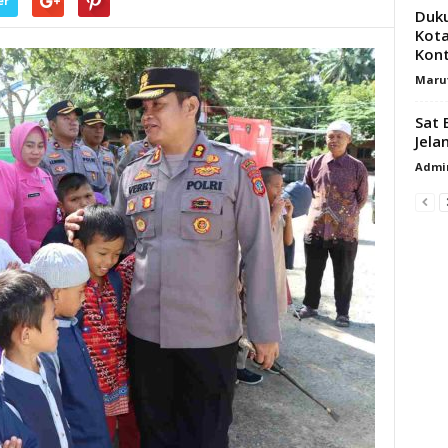
er
Duku
Kota
Kont
Maru
Sat 
Jela
Admi