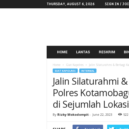
THURSDAY, AUGUST 6, 2026
SIGN IN / JO
POLRES
KOTAMOBAGU
HOME
LANTAS
RESKRIM
BI
Home
Giat Kapolres
Jalin Silaturahmi & Berbagi K
GIAT KAPOLRES
INTERNAL
Jalin Silaturahmi &
Polres Kotamobag
di Sejumlah Lokasi
By
Rizky Mokodompit
-
June 22, 2023
522