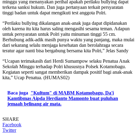
minggu yang menanyakan perihal apakah perilaku bullying dapat
terkena sanksi hukum. Dan juga pertanyaan terkait persyaratan
tinggi badan untuk dapat mengikuti test anggota Polri.
“Perilaku bullying dikalangan anak-anak juga dapat dipidanakan
oleh karena itu kita harus saling mengasihi sesama teman. Adapun
untuk persyaratan untuk Polri yaitu minuman tinggi 55 cm.
Berhubung adik-adik masih punya waktu yang panjang, maka mulai
dari sekarang selalu menjaga kesehatan dan berolahraga secara
teratur agar nanti bisa bergabung bersama kita Polri,” Jelas Sandy
“Ucapan terimakasih dari Herdi Sumampow selaku Penatua Anak
Sekolah Minggu terhadap Polri khususnya Polsek Kotamobagu.
Kegiatan seperti sangat memberikan dampak positif bagi anak-anak
kita,” Ucap Penatua. (HUMAS02)
Baca juga
"Kultum" di MABM Kotamobagu, Da'i
Kamtibmas Aipda Herdianto Mamonto buat puluhan
jemaah belinang air mata.
SHARE
Facebook
Twitter