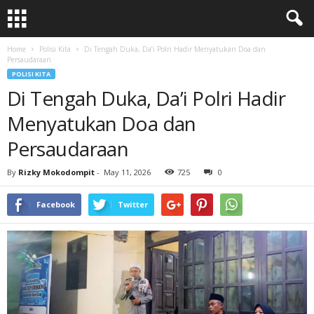
Home
Polisi Kita
Di Tengah Duka, Da’i Polri Hadir Menyatukan Doa dan
Persaudaraan
POLISI KITA
Di Tengah Duka, Da’i Polri Hadir
Menyatukan Doa dan
Persaudaraan
By
Rizky Mokodompit
-
May 11, 2026
725
0
Facebook
Twitter