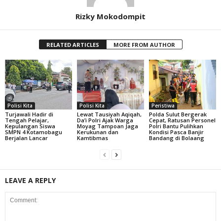
Rizky Mokodompit
RELATED ARTICLES
MORE FROM AUTHOR
Polisi Kita
Polisi Kita
Peristiwa
Turjawali Hadir di
Lewat Tausiyah Aqiqah,
Polda Sulut Bergerak
Tengah Pelajar,
Da’i Polri Ajak Warga
Cepat, Ratusan Personel
Kepulangan Siswa
Moyag Tampoan Jaga
Polri Bantu Pulihkan
SMPN 4 Kotamobagu
Kerukunan dan
Kondisi Pasca Banjir
Berjalan Lancar
Kamtibmas
Bandang di Bolaang
LEAVE A REPLY