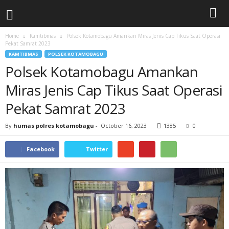
Home
Kamtibmas
Polsek Kotamobagu Amankan Miras Jenis Cap Tikus Saat Operasi
Pekat Samrat 2023
KAMTIBMAS
POLSEK KOTAMOBAGU
Polsek Kotamobagu Amankan
Miras Jenis Cap Tikus Saat Operasi
Pekat Samrat 2023
By
humas polres kotamobagu
-
October 16, 2023
1385
0
Facebook
Twitter