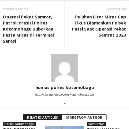
Previous article
Next article
Operasi Pekat Samrat,
Puluhan Liter Miras Cap
Patroli Presisi Polres
Tikus Diamankan Polsek
Kotamobagu Bubarkan
Passi Saat Operasi Pekat
Pesta Miras di Terminal
Samrat 2023
Serasi
humas polres kotamobagu
http://tribratanews.polreskotamobagu.com
RELATED ARTICLES
MORE FROM AUTHOR
Polsek Kotamobagu
Kamtibmas
Polsek Kotamobagu
Respon Cepat Aduan