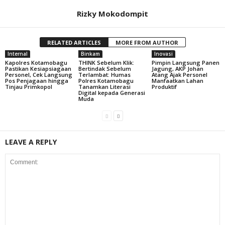
Rizky Mokodompit
RELATED ARTICLES
MORE FROM AUTHOR
Internal
Binkam
Inovasi
Kapolres Kotamobagu
THINK Sebelum Klik:
Pimpin Langsung Panen
Pastikan Kesiapsiagaan
Bertindak Sebelum
Jagung, AKP Johan
Personel, Cek Langsung
Terlambat: Humas
Atang Ajak Personel
Pos Penjagaan hingga
Polres Kotamobagu
Manfaatkan Lahan
Tinjau Primkopol
Tanamkan Literasi
Produktif
Digital kepada Generasi
Muda
LEAVE A REPLY