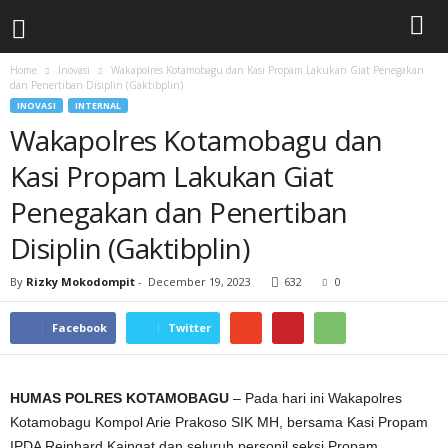
Home
Inovasi
Wakapolres Kotamobagu dan Kasi Propam Lakukan Giat Penegakan
dan Penertiban Disiplin (Gaktibplin)
INOVASI
INTERNAL
Wakapolres Kotamobagu dan
Kasi Propam Lakukan Giat
Penegakan dan Penertiban
Disiplin (Gaktibplin)
By
Rizky Mokodompit
-
December 19, 2023
632
0
Facebook
Twitter
HUMAS POLRES KOTAMOBAGU
– Pada hari ini Wakapolres
Kotamobagu Kompol Arie Prakoso SIK MH, bersama Kasi Propam
IPDA Reinhard Kaingat dan seluruh personil seksi Propam,