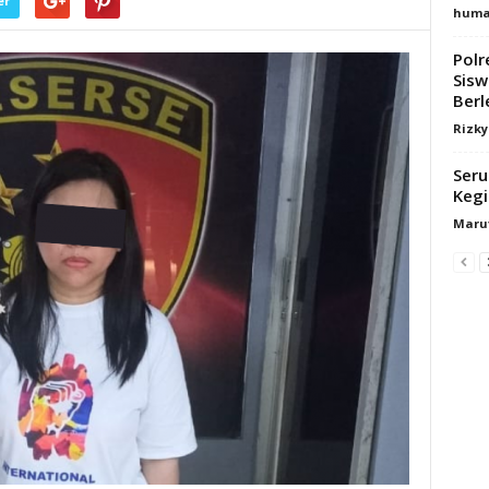
er
huma
Pol
Sisw
Berl
Rizk
Seru
Kegi
Maru