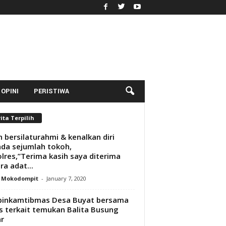
OPINI
PERISTIWA
ita Terpilih
n bersilaturahmi & kenalkan diri
da sejumlah tokoh,
lres,”Terima kasih saya diterima
ra adat...
y Mokodompit
-
January 7, 2020
binkamtibmas Desa Buyat bersama
s terkait temukan Balita Busung
r