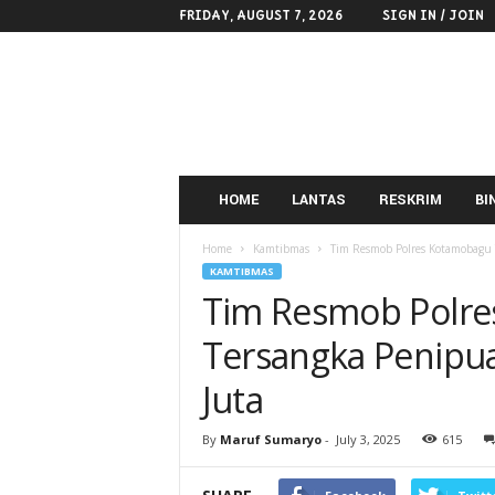
FRIDAY, AUGUST 7, 2026
SIGN IN / JOIN
POLRES
KOTAMOBAGU
HOME
LANTAS
RESKRIM
BI
Home
Kamtibmas
Tim Resmob Polres Kotamobagu 
KAMTIBMAS
Tim Resmob Polr
Tersangka Penipua
Juta
By
Maruf Sumaryo
-
July 3, 2025
615