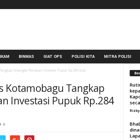
NKAM
BINMAS
GIAT OPS
POLISI KITA
MITRA POLISI
Tangkap Tersangka Penipuan Investasi Pupuk Rp.284 Juta
Ber
es Kotamobagu Tangkap
Ruti
kepa
Kapo
n Investasi Pupuk Rp.284
seca
Rizk
Bha
0
dina
Lapa