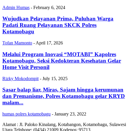
Admin Humas
-
February 6, 2024
Wujudkan Pelayanan Prima, Puluhan Warga
Padati Ruang Pelayanan SKCK Polres
Kotamobagu
Tofan Mamonto
-
April 17, 2026
Melalui Program Inovasi “MOTABI” Kapolres
Kotamobagu, Seksi Kedokteran Kesehatan Gelar
Home Visit Personil
Rizky Mokodompit
-
July 15, 2025
Sasar balap liar, Miras, Sajam hingga kerumunan
dan Premanisme, Polres Kotamobagu gelar KRYD
malam...
humas polres kotamobagu
-
January 23, 2022
Alamat : Jl. Paloko Kinalang, Kotabangon, Kotamobagu, Sulawesi
Utara Telphone: (0434) 21009 Kodepos: 95713