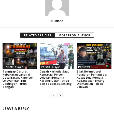
Humas
RELATED ARTICLES
MORE FROM AUTHOR
Polsek Lolayan
Polsek Lolayan
Peristiwa
Tanggap Darurat
Cegah Karhutla Saat
Bijak Bermedsos!
Kebakaran Lahan di
Kemarau, Polsek
Pelajaran Penting dari
Desa Bakan, Kapolsek
Lolayan Bersama
Kasus Dua Remaja
Lolayan dan Tim
Koramil Gelar Patroli
Kopandakan II yang
Gabungan Turun
dan Sosialisasi Keliling
Diamankan Polsek
Tangan
Lolayan
LEAVE A REPLY