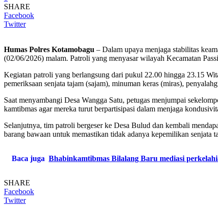
SHARE
Facebook
Twitter
Humas Polres Kotamobagu
– Dalam upaya menjaga stabilitas keam
(02/06/2026) malam. Patroli yang menyasar wilayah Kecamatan Passi
Kegiatan patroli yang berlangsung dari pukul 22.00 hingga 23.15 Wit
pemeriksaan senjata tajam (sajam), minuman keras (miras), penyalahg
Saat menyambangi Desa Wangga Satu, petugas menjumpai sekelompok
kamtibmas agar mereka turut berpartisipasi dalam menjaga kondusivi
Selanjutnya, tim patroli bergeser ke Desa Bulud dan kembali menda
barang bawaan untuk memastikan tidak adanya kepemilikan senjata 
Baca juga
Bhabinkamtibmas Bilalang Baru mediasi perkelah
SHARE
Facebook
Twitter