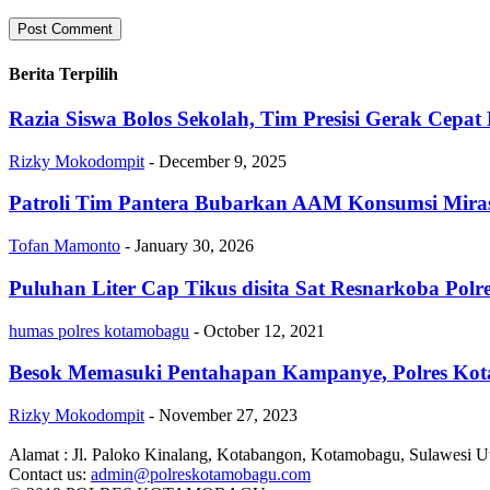
Berita Terpilih
Razia Siswa Bolos Sekolah, Tim Presisi Gerak Cep
Rizky Mokodompit
-
December 9, 2025
Patroli Tim Pantera Bubarkan AAM Konsumsi Miras,
Tofan Mamonto
-
January 30, 2026
Puluhan Liter Cap Tikus disita Sat Resnarkoba Pol
humas polres kotamobagu
-
October 12, 2021
Besok Memasuki Pentahapan Kampanye, Polres Kot
Rizky Mokodompit
-
November 27, 2023
Alamat : Jl. Paloko Kinalang, Kotabangon, Kotamobagu, Sulawesi U
Contact us:
admin@polreskotamobagu.com