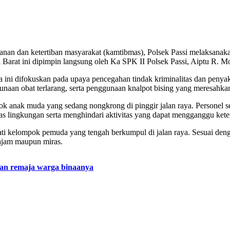
anan dan ketertiban masyarakat (kamtibmas), Polsek Passi melaksana
 Barat ini dipimpin langsung oleh Ka SPK II Polsek Passi, Aiptu R. 
a ini difokuskan pada upaya pencegahan tindak kriminalitas dan penyaki
unaan obat terlarang, serta penggunaan knalpot bising yang meresahka
 anak muda yang sedang nongkrong di pinggir jalan raya. Personel 
tas lingkungan serta menghindari aktivitas yang dapat mengganggu ket
pati kelompok pemuda yang tengah berkumpul di jalan raya. Sesuai den
tajam maupun miras.
ian remaja warga binaanya