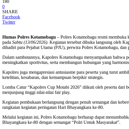
180
0
SHARE
Facebook
Twitter
Humas Polres Kotamobagu
– Polres Kotamobagu resmi membuka ke
pada
Sabtu (13/06/2026)
. Kegiatan tersebut dibuka langsung oleh 
dihadiri para Pejabat Utama (PJU), perwira Polres Kotamobagu, dan p
Dalam sambutannya, Kapolres Kotamobagu menyampaikan bahwa penyel
meningkatkan sportivitas, serta membangun hubungan yang harmonis 
Kapolres juga mengapresiasi antusiasme para peserta yang turut ambil
ketelitian, kesabaran, dan kemampuan berpikir strategis.
Lomba Catur “Kapolres Cup Motabi 2026” diikuti oleh peserta dari 
menjunjung tinggi nilai-nilai fair play.
Kegiatan pembukaan berlangsung dengan penuh semangat dan kebersam
rangkaian kegiatan peringatan Hari Bhayangkara ke-80.
Melalui kegiatan ini, Polres Kotamobagu berharap dapat menumbuh
Bhayangkara ke-80 dengan semangat “Polri Untuk Masyarakat”.