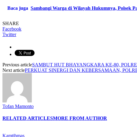
Baca juga
Sambangi Warga di Wilayah Hukumnya, Polsek P
SHARE
Facebook
Twitter
Previous article
SAMBUT HUT BHAYANGKARA KE-80, POL
Next article
PERKUAT SINERGI DAN KEBERSAMAAN, POLR
Tofan Mamonto
RELATED ARTICLES
MORE FROM AUTHOR
Kamtibmas