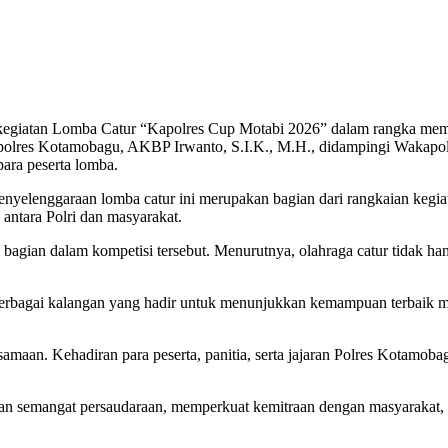
giatan Lomba Catur “Kapolres Cup Motabi 2026” dalam rangka memp
Kapolres Kotamobagu, AKBP Irwanto, S.I.K., M.H., didampingi Wakapol
ara peserta lomba.
enggaraan lomba catur ini merupakan bagian dari rangkaian kegiata
antara Polri dan masyarakat.
 bagian dalam kompetisi tersebut. Menurutnya, olahraga catur tidak hany
berbagai kalangan yang hadir untuk menunjukkan kemampuan terbaik me
aan. Kehadiran para peserta, panitia, serta jajaran Polres Kotamoba
kan semangat persaudaraan, memperkuat kemitraan dengan masyarakat