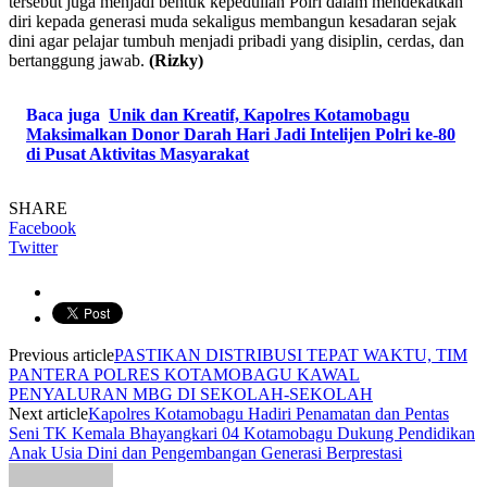
tersebut juga menjadi bentuk kepedulian Polri dalam mendekatkan
diri kepada generasi muda sekaligus membangun kesadaran sejak
dini agar pelajar tumbuh menjadi pribadi yang disiplin, cerdas, dan
bertanggung jawab.
(Rizky)
Baca juga
Unik dan Kreatif, Kapolres Kotamobagu
Maksimalkan Donor Darah Hari Jadi Intelijen Polri ke-80
di Pusat Aktivitas Masyarakat
SHARE
Facebook
Twitter
Previous article
‎PASTIKAN DISTRIBUSI TEPAT WAKTU, TIM
PANTERA POLRES KOTAMOBAGU KAWAL
PENYALURAN MBG DI SEKOLAH-SEKOLAH
Next article
Kapolres Kotamobagu Hadiri Penamatan dan Pentas
Seni TK Kemala Bhayangkari 04 Kotamobagu Dukung Pendidikan
Anak Usia Dini dan Pengembangan Generasi Berprestasi