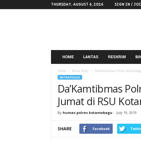
THURSDAY, AUGUST 6, 2026
SIGN IN / JO
POLRES
KOTAMOBAGU
HOME
LANTAS
RESKRIM
BI
Home
Mitra Polisi
Da’Kamtibmas Polres Kotamoba
MITRA POLISI
Da’Kamtibmas Pol
Jumat di RSU Kot
By
humas polres kotamobagu
-
July 19, 2019
SHARE
Facebook
Twitt