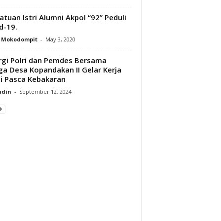
atuan Istri Alumni Akpol “92” Peduli
d-19.
y Mokodompit
-
May 3, 2020
rgi Polri dan Pemdes Bersama
a Desa Kopandakan II Gelar Kerja
i Pasca Kebakaran
udin
-
September 12, 2024