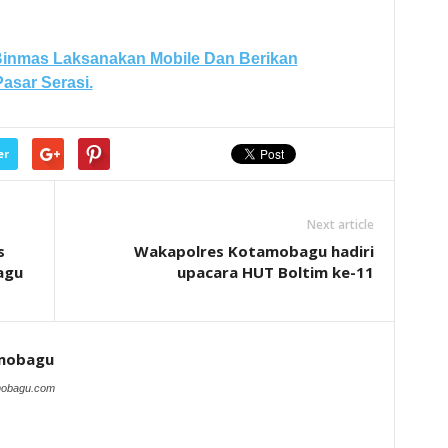
 Binmas Laksanakan Mobile Dan Berikan
asar Serasi.
er
Next article
s
Wakapolres Kotamobagu hadiri
agu
upacara HUT Boltim ke-11
amobagu
amobagu.com