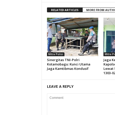
RELATED ARTICLES
MORE FROM AUTH
Mitra Polisi
Mitra Po
Sinergitas TNI-Polri
Jaga K
Kotamobagu: Kunci Utama
Kapolse
Jaga Kamtibmas Kondusif
Lewat 
1303-02
LEAVE A REPLY