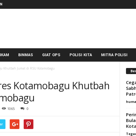
IN
NKAM
BINMAS
GIAT OPS
POLISI KITA
MITRA POLISI
gu Khutbah Jumat di RSU Kotamobagu
Ber
res Kotamobagu Khutbah
Cega
Sabh
Patr
amobagu
huma
1065
0
Peri
Bula
er
Kot
Tega