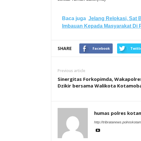
Baca juga
Jelang Relokasi, Sat
Imbauan Kepada Masyarakat Di P
SHARE
Facebook
Twitt
Previous article
Sinergitas Forkopimda, Wakapolre
Dzikir bersama Walikota Kotamob
humas polres kot
http://tribratanews.polreskot