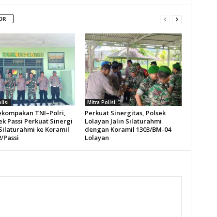
OR
lisi
Mitra Polisi
ekompakan TNI–Polri,
Perkuat Sinergitas, Polsek
k Passi Perkuat Sinergi
Lolayan Jalin Silaturahmi
Silaturahmi ke Koramil
dengan Koramil 1303/BM-04
/Passi
Lolayan