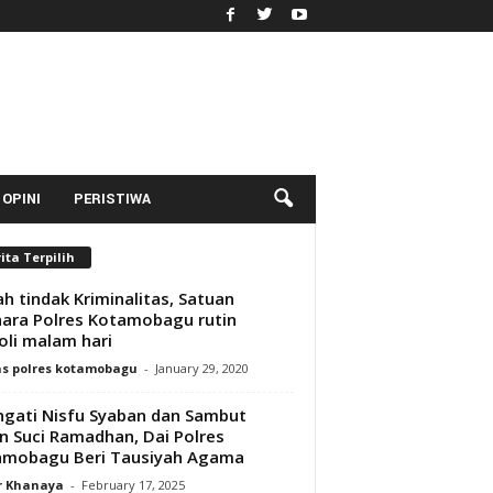
OPINI
PERISTIWA
ita Terpilih
h tindak Kriminalitas, Satuan
ara Polres Kotamobagu rutin
oli malam hari
s polres kotamobagu
-
January 29, 2020
ngati Nisfu Syaban dan Sambut
n Suci Ramadhan, Dai Polres
amobagu Beri Tausiyah Agama
r Khanaya
-
February 17, 2025