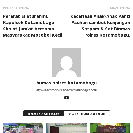
Previous article
Next article
Pererat Silaturahmi,
Keceriaan Anak-Anak Panti
Kapolsek Kotamobagu
Asuhan sambut kunjungan
Sholat Jum’at bersama
Satpam & Sat Binmas
Masyarakat Motoboi Kecil
Polres Kotamobagu.
humas polres kotamobagu
http://tribratanews.polreskotamobagu.com
RELATED ARTICLES
MORE FROM AUTHOR