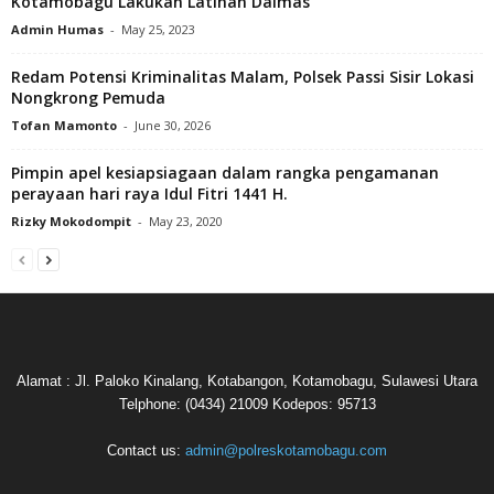
Kotamobagu Lakukan Latihan Dalmas
Admin Humas
-
May 25, 2023
Redam Potensi Kriminalitas Malam, Polsek Passi Sisir Lokasi
Nongkrong Pemuda
Tofan Mamonto
-
June 30, 2026
Pimpin apel kesiapsiagaan dalam rangka pengamanan
perayaan hari raya Idul Fitri 1441 H.
Rizky Mokodompit
-
May 23, 2020
Alamat : Jl. Paloko Kinalang, Kotabangon, Kotamobagu, Sulawesi Utara
Telphone: (0434) 21009 Kodepos: 95713
Contact us:
admin@polreskotamobagu.com