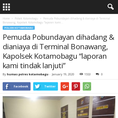
Home
Polsek Kotamobagu
Pemuda Pobundayan dihadang & dianiaya di Terminal
Bonawang, Kapolsek Kotamobagu “laporan kami...
POLSEK KOTAMOBAGU
Pemuda Pobundayan dihadang &
dianiaya di Terminal Bonawang,
Kapolsek Kotamobagu “laporan
kami tindak lanjuti”
By
humas polres kotamobagu
-
January 19, 2020
1553
0
Facebook
Twitter