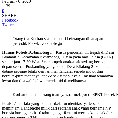
February 6, 2020
1139
0
SHARE
Facebook
Twitter
Orang tua Korban saat memberi keterangan dihadapan
penyidik Polsek Kotamobagu
Humas Polsek Kotamobagu
– Kasus pencurian ini terjadi di Desa
Bilalang 2 Kecamatan Kotamobagu Utara pada hari Selasa (04/02)
sekitar jam 17.30 Wita. Sekelompok anak-anak sedang bermain di
depan sebuah Poskamling yang ada di Desa Bilalang 2, kemudian
datàng seorang lelaki dengan mengendarai sepeda motor dan
berpura-pura menanyai anak-anak tersebut kalau melihat temannya
lewat dan dijawab bahwa mereka tidak melihatnya.
Korban ditemani orang tuannya saat melapor di SPKT Polsek
Pelaku / laki-laki yang belum diketahui identitasnya tersebut
meminjam Handphone milik dari seorang anak yang bernama NP
berusia kurang lebih 10 tahun yang diketahui merupakan anak dari
seorang anggota TNI, dengan alasan handphone tersebut akan