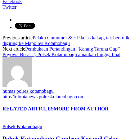
Facebook
Twitter
Previous article
Pelaku Curanmor & HP kelas kakap, tak berkutik
digiring ke Mapolres Kotamobagu
Next article
Pembukaan Pertandingan “Karang Taruna Cup”
Poyowa Besar 2, Polsek Kotamobagu amankan hingga final
humas polres kotamobagu
http://tribratanews.polreskotamobagu.com
RELATED ARTICLES
MORE FROM AUTHOR
Polsek Kotamobagu
Polsek Kotamobagu Gandeng Koramil Gelar