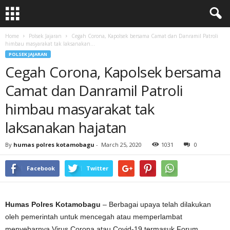
Home
Polsek Jajaran
Cegah Corona, Kapolsek bersama Camat dan Danramil Patroli
himbau masyarakat tak laksanakan...
POLSEK JAJARAN
Cegah Corona, Kapolsek bersama
Camat dan Danramil Patroli
himbau masyarakat tak
laksanakan hajatan
By
humas polres kotamobagu
-
March 25, 2020
1031
0
Facebook
Twitter
Humas Polres Kotamobagu
– Berbagai upaya telah dilakukan
oleh pemerintah untuk mencegah atau memperlambat
menyebarnya Virus Corona atau Covid-19 termasuk Forum