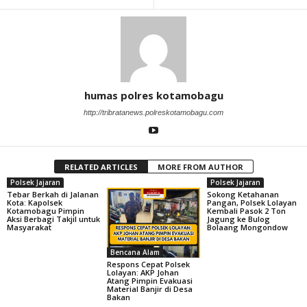
humas polres kotamobagu
http://tribratanews.polreskotamobagu.com
RELATED ARTICLES
MORE FROM AUTHOR
Polsek Jajaran
Polsek Jajaran
Tebar Berkah di Jalanan
Sokong Ketahanan
Kota: Kapolsek
Pangan, Polsek Lolayan
Kotamobagu Pimpin
Kembali Pasok 2 Ton
Aksi Berbagi Takjil untuk
Jagung ke Bulog
Masyarakat
Bolaang Mongondow
Bencana Alam
Respons Cepat Polsek
Lolayan: AKP Johan
Atang Pimpin Evakuasi
Material Banjir di Desa
Bakan