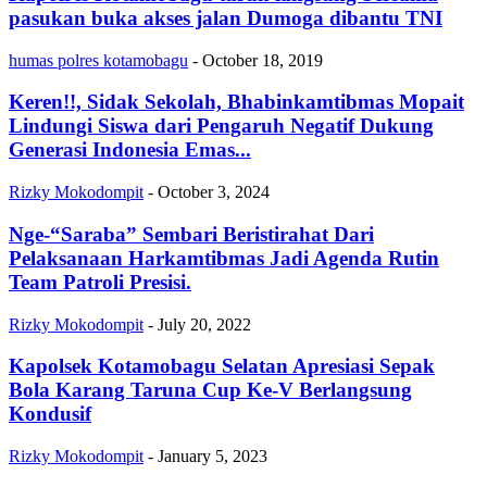
pasukan buka akses jalan Dumoga dibantu TNI
humas polres kotamobagu
-
October 18, 2019
Keren!!, Sidak Sekolah, Bhabinkamtibmas Mopait
Lindungi Siswa dari Pengaruh Negatif Dukung
Generasi Indonesia Emas...
Rizky Mokodompit
-
October 3, 2024
Nge-“Saraba” Sembari Beristirahat Dari
Pelaksanaan Harkamtibmas Jadi Agenda Rutin
Team Patroli Presisi.
Rizky Mokodompit
-
July 20, 2022
Kapolsek Kotamobagu Selatan Apresiasi Sepak
Bola Karang Taruna Cup Ke-V Berlangsung
Kondusif
Rizky Mokodompit
-
January 5, 2023