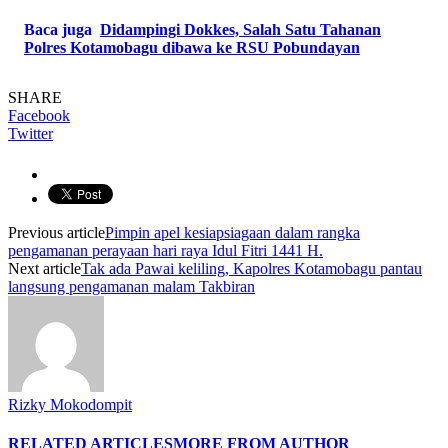
Baca juga
Didampingi Dokkes, Salah Satu Tahanan
Polres Kotamobagu dibawa ke RSU Pobundayan
SHARE
Facebook
Twitter
Previous article
Pimpin apel kesiapsiagaan dalam rangka
pengamanan perayaan hari raya Idul Fitri 1441 H.
Next article
Tak ada Pawai keliling, Kapolres Kotamobagu pantau
langsung pengamanan malam Takbiran
Rizky Mokodompit
RELATED ARTICLES
MORE FROM AUTHOR