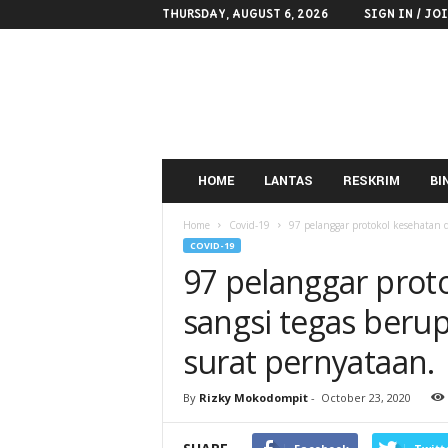
THURSDAY, AUGUST 6, 2026
SIGN IN / JO
POLRES
KOTAMOBAGU
HOME
LANTAS
RESKRIM
BI
Home
Covid-19
97 pelanggar protokol kesehatan 
COVID-19
97 pelanggar prot
sangsi tegas ber
surat pernyataan.
By
Rizky Mokodompit
-
October 23, 2020