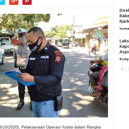
er
Dire
Rake
Nar
huma
Laks
Kapo
Aspi
Rizk
3/10/2020),
Pelaksanaan Operasi Yustisi dalam Rangka