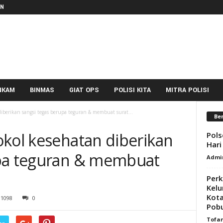
IN
NKAM
BINMAS
GIAT OPS
POLISI KITA
MITRA POLISI
diberikan sangsi tegas berupa teguran & membuat surat...
Ber
okol kesehatan diberikan
Pols
Hari
upa teguran & membuat
Admi
Perk
Kelu
Kot
1098
0
Pob
Tofa