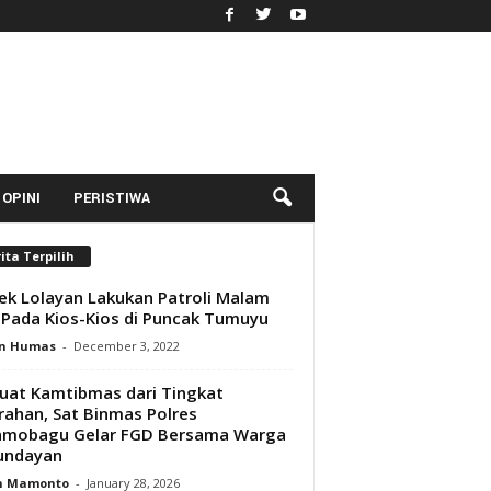
OPINI
PERISTIWA
ita Terpilih
ek Lolayan Lakukan Patroli Malam
 Pada Kios-Kios di Puncak Tumuyu
n Humas
-
December 3, 2022
uat Kamtibmas dari Tingkat
rahan, Sat Binmas Polres
amobagu Gelar FGD Bersama Warga
undayan
n Mamonto
-
January 28, 2026