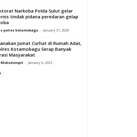
ktorat Narkoba Polda Sulut gelar
rnis tindak pidana peredaran gelap
koba
s polres kotamobagu
-
January 31, 2020
anakan Jumat Curhat di Rumah Adat,
lres Kotamobagu Serap Banyak
rasi Masyarakat
y Mokodompit
-
January 6, 2023