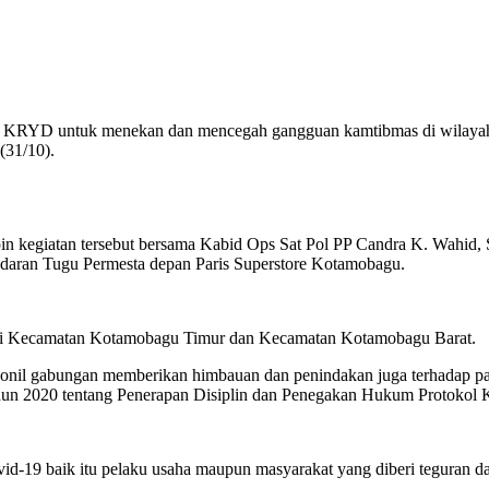
tau KRYD untuk menekan dan mencegah gangguan kamtibmas di wilay
(31/10).
kegiatan tersebut bersama Kabid Ops Sat Pol PP Candra K. Wahid, 
daran Tugu Permesta depan Paris Superstore Kotamobagu.
le di Kecamatan Kotamobagu Timur dan Kecamatan Kotamobagu Barat.
onil gabungan memberikan himbauan dan penindakan juga terhadap par
hun 2020 tentang Penerapan Disiplin dan Penegakan Hukum Protokol 
vid-19 baik itu pelaku usaha maupun masyarakat yang diberi teguran d