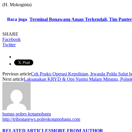
(H. Mokoginta)
Baca juga
Terminal Bonawang Aman Terkendali, Tim Panter
SHARE
Facebook
Twitter
Previous article
Cek Posko Operasi Kepolisian, Irwasda Polda Sulut 
Next article
Laksanakan KRYD & Ops Yustisi Malam Minggu, Polsek P
humas polres kotamobagu
http://tribratanews.polreskotamobagu.com
RELATED ARTICLES
MORE FROM AUTHOR