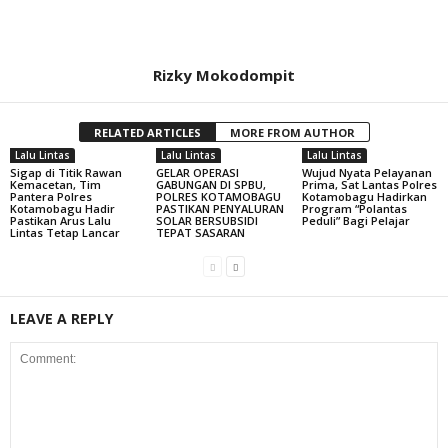
Rizky Mokodompit
RELATED ARTICLES
MORE FROM AUTHOR
Lalu Lintas
Lalu Lintas
Lalu Lintas
Sigap di Titik Rawan
GELAR OPERASI
Wujud Nyata Pelayanan
Kemacetan, Tim
GABUNGAN DI SPBU,
Prima, Sat Lantas Polres
Pantera Polres
POLRES KOTAMOBAGU
Kotamobagu Hadirkan
Kotamobagu Hadir
PASTIKAN PENYALURAN
Program “Polantas
Pastikan Arus Lalu
SOLAR BERSUBSIDI
Peduli” Bagi Pelajar
Lintas Tetap Lancar
TEPAT SASARAN
LEAVE A REPLY