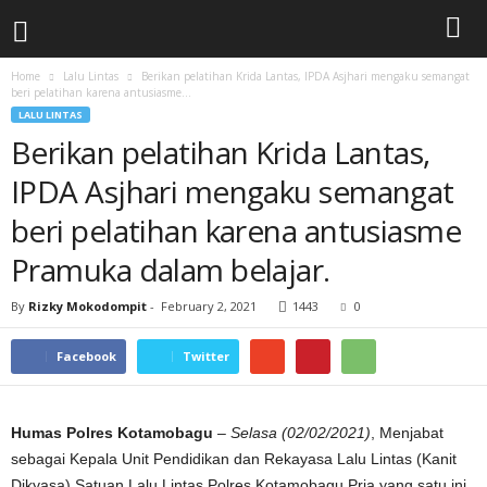
Home
Lalu Lintas
Berikan pelatihan Krida Lantas, IPDA Asjhari mengaku semangat
beri pelatihan karena antusiasme...
LALU LINTAS
Berikan pelatihan Krida Lantas,
IPDA Asjhari mengaku semangat
beri pelatihan karena antusiasme
Pramuka dalam belajar.
By
Rizky Mokodompit
-
February 2, 2021
1443
0
Facebook
Twitter
Humas Polres Kotamobagu
–
Selasa (02/02/2021)
, Menjabat
sebagai Kepala Unit Pendidikan dan Rekayasa Lalu Lintas (Kanit
Dikyasa) Satuan Lalu Lintas Polres Kotamobagu Pria yang satu ini