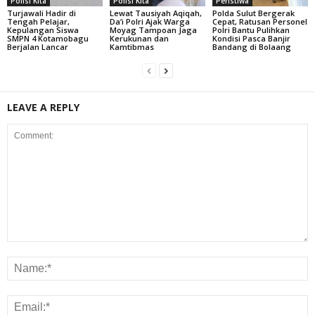
Polisi Kita
Polisi Kita
Peristiwa
Turjawali Hadir di
Lewat Tausiyah Aqiqah,
Polda Sulut Bergerak
Tengah Pelajar,
Da’i Polri Ajak Warga
Cepat, Ratusan Personel
Kepulangan Siswa
Moyag Tampoan Jaga
Polri Bantu Pulihkan
SMPN 4 Kotamobagu
Kerukunan dan
Kondisi Pasca Banjir
Berjalan Lancar
Kamtibmas
Bandang di Bolaang
LEAVE A REPLY