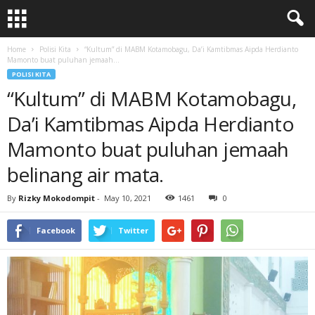
Home
Polisi Kita
“Kultum” di MABM Kotamobagu, Da’i Kamtibmas Aipda Herdianto
Mamonto buat puluhan jemaah...
POLISI KITA
“Kultum” di MABM Kotamobagu,
Da’i Kamtibmas Aipda Herdianto
Mamonto buat puluhan jemaah
belinang air mata.
By
Rizky Mokodompit
-
May 10, 2021
1461
0
Facebook
Twitter